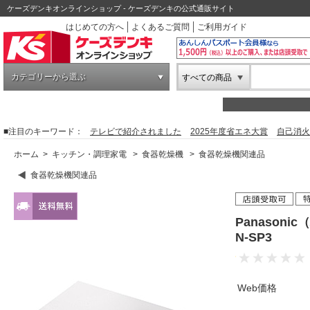
ケーズデンキオンラインショップ - ケーズデンキの公式通販サイト
はじめての方へ
よくあるご質問
ご利用ガイド
カテゴリーから選ぶ
すべての商品
■注目のキーワード：
テレビで紹介されました
2025年度省エネ大賞
自己消火
ホーム
>
キッチン・調理家電
>
食器乾燥機
>
食器乾燥機関連品
食器乾燥機関連品
Panason
N-SP3
Web価格