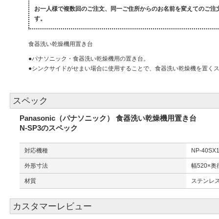
お一人様で複数回のご注文、同一ご住所からのお名前を変えてのご注
す。
食器洗い乾燥機用置き台
●パナソニック・食器洗い乾燥機用の置き台。
●シンクサイドがせまい場合に使用することで、食器洗い乾燥機を置く
スペック
Panasonic（パナソニック） 食器洗い乾燥機用置き台
N-SP3のスペック
対応機種
NP-40SX
外形寸法
幅520×奥
材質
ステンレ
カスタマーレビュー