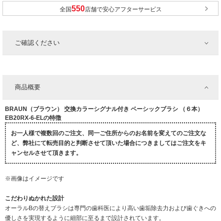
全国
店舗で安心アフターサービス
ご確認ください
商品概要
BRAUN（ブラウン） 交換カラーシグナル付き ベーシックブラシ （６本）
EB20RX-6-ELの特徴
お一人様で複数回のご注文、同一ご住所からのお名前を変えてのご注文な
ど、弊社にて転売目的と判断させて頂いた場合につきましてはご注文をキ
ャンセルさせて頂きます。
※画像はイメージです
こだわりぬかれた設計
オーラルBの替えブラシは専門の歯科医により高い歯垢除去力および歯ぐきへの
優しさを実現するように細部に至るまで設計されています。