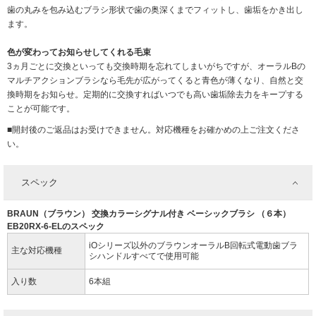
歯の丸みを包み込むブラシ形状で歯の奥深くまでフィットし、歯垢をかき出し
ます。
色が変わってお知らせしてくれる毛束
3ヵ月ごとに交換といっても交換時期を忘れてしまいがちですが、オーラルBの
マルチアクションブラシなら毛先が広がってくると青色が薄くなり、自然と交
換時期をお知らせ。定期的に交換すればいつでも高い歯垢除去力をキープする
ことが可能です。
■開封後のご返品はお受けできません。対応機種をお確かめの上ご注文くださ
い。
スペック
BRAUN（ブラウン） 交換カラーシグナル付き ベーシックブラシ （６本）
EB20RX-6-ELのスペック
iOシリーズ以外のブラウンオーラルB回転式電動歯ブラ
主な対応機種
シハンドルすべてで使用可能
入り数
6本組