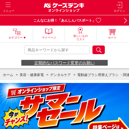
メニュー
ログイン
こんなにお得！「あんしんパスポート」
欲しいもの
カテゴリー
マイページ
カート
リスト
定期的なパスワード変更のお願い
ホーム
>
美容・健康家電
>
デンタルケア
>
電動歯ブラシ用替えブラシ ・関
ホーム
>
ブラウン 電動歯ブラシ 純正替えブラシ
ホーム
>
ブラウン 電動歯ブラシ 純正替えブラシ