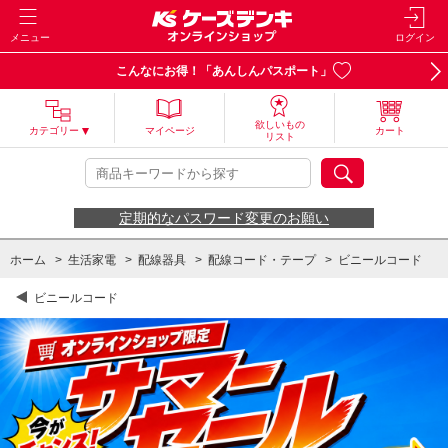
メニュー
ログイン
こんなにお得！「あんしんパスポート」
欲しいもの
カテゴリー
マイページ
カート
リスト
定期的なパスワード変更のお願い
ホーム
>
生活家電
>
配線器具
>
配線コード・テープ
>
ビニールコード
ビニールコード