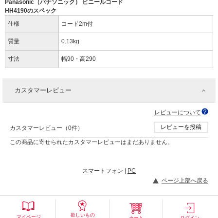
Panasonic（パナソニック） ビニールコード
HH4190のスペック
仕様
コード2m付
質量
0.13kg
寸法
幅90・高290
カスタマーレビュー
レビューについて
レビューを投稿
カスタマーレビュー（0件）
この商品に寄せられたカスタマーレビューはまだありません。
スマートフォン |
PC
ページ上部へ戻る
欲しいもの
マイページ
カート
ログイン