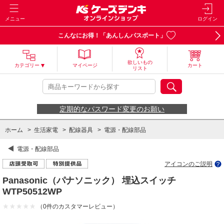
メニュー
ログイン
こんなにお得！「あんしんパスポート」
欲しいもの
カテゴリー
マイページ
カート
リスト
定期的なパスワード変更のお願い
ホーム
>
生活家電
>
配線器具
>
電源・配線部品
電源・配線部品
アイコンのご説明
Panasonic（パナソニック） 埋込スイッチ
WTP50512WP
（0件のカスタマーレビュー）