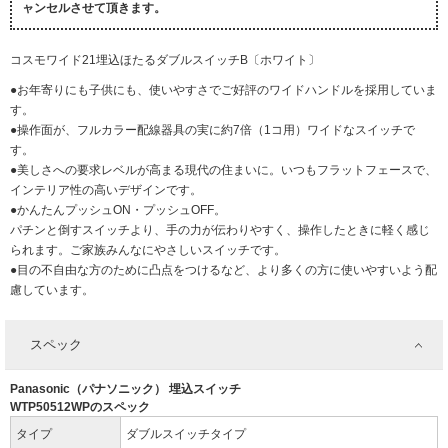
ャンセルさせて頂きます。
コスモワイド21埋込ほたるダブルスイッチB〔ホワイト〕
●お年寄りにも子供にも、使いやすさでご好評のワイドハンドルを採用していま
す。
●操作面が、フルカラー配線器具の実に約7倍（1コ用）ワイドなスイッチで
す。
●美しさへの要求レベルが高まる現代の住まいに。いつもフラットフェースで、
インテリア性の高いデザインです。
●かんたんプッシュON・プッシュOFF。
パチンと倒すスイッチより、手の力が伝わりやすく、操作したときに軽く感じ
られます。ご家族みんなにやさしいスイッチです。
●目の不自由な方のために凸点をつけるなど、より多くの方に使いやすいよう配
慮しています。
スペック
Panasonic（パナソニック） 埋込スイッチ
WTP50512WPのスペック
タイプ
ダブルスイッチタイプ