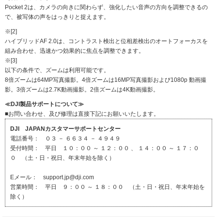
Pocket 2は、カメラの向きに関わらず、強化したい音声の方向を調整できるの
で、被写体の声をはっきりと捉えます。
※[2]
ハイブリッドAF 2.0は、コントラスト検出と位相差検出のオートフォーカスを
組み合わせ、迅速かつ効果的に焦点を調整できます。
※[3]
以下の条件で、ズームは利用可能です。
8倍ズームは64MP写真撮影。4倍ズームは16MP写真撮影および1080p 動画撮
影。3倍ズームは2.7K動画撮影。2倍ズームは4K動画撮影。
≪DJI製品サポートについて≫
■お問い合わせ、及び修理は直接下記にお願いいたします。
DJI JAPANカスタマーサポートセンター
電話番号： ０３ － ６６３４ － ４９４９
受付時間： 平日 １０：００ ～ １２：００ 、 １４：００ ～ １７：０
０ （土・日・祝日、年末年始を除く）
Eメール： support.jp@dji.com
営業時間： 平日 ９：００ ～ １８：００ （土・日・祝日、年末年始を
除く）