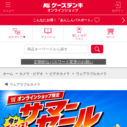
メニュー
ログイン
こんなにお得！「あんしんパスポート」
欲しいもの
カテゴリー
マイページ
カート
リスト
定期的なパスワード変更のお願い
ホーム
>
カメラ・ビデオ
>
ビデオカメラ
>
ウェアラブルカメラ
ウェアラブルカメラ