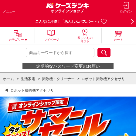
メニュー
ログイン
こんなにお得！「あんしんパスポート」
欲しいもの
カテゴリー
マイページ
カート
リスト
定期的なパスワード変更のお願い
ホーム
>
生活家電
>
掃除機・クリーナー
>
ロボット掃除機アクセサリ
ロボット掃除機アクセサリ