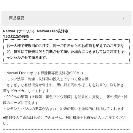
商品概要
Narwal（ナーワル） Narwal Freo洗浄液
YJQJ112の特徴
お一人様で複数回のご注文、同一ご住所からのお名前を変えてのご注文な
ど、弊社にて転売目的と判断させて頂いた場合につきましてはご注文をキ
ャンセルさせて頂きます。
・Narwal Freoロボット掃除機専用洗浄液(930ML)
・モップ洗浄・乾燥、洗浄液の投入まですべて全自動
・さまざまな有効成分が含まれ、床に残る汚れやほこりを効果的に取り除き、
床をピカピカにしてくれます
・99.9％の細菌（大腸菌・黄色ブドウ球菌）を効果的に抑制し、床の清掃・除
菌のニーズに応えます
・レモンとバジルの要素が含まれ、油煙の匂いを徹底的に解消してくれます
■開封後のご返品はお受けできません。対応機種をお確かめの上ご注文くださ
い。