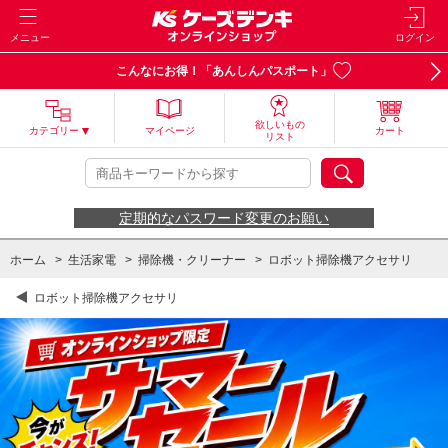
メニュー
ログイン
こんなにお得！「あんしんパスポート」
欲しいもの
カテゴリー
マイページ
カート
リスト
定期的なパスワード変更のお願い
ホーム
>
生活家電
>
掃除機・クリーナー
>
ロボット掃除機アクセサリ
ロボット掃除機アクセサリ