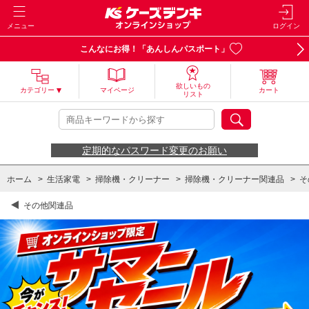
メニュー
ログイン
こんなにお得！「あんしんパスポート」
欲しいもの
カテゴリー
マイページ
カート
リスト
定期的なパスワード変更のお願い
ホーム
>
生活家電
>
掃除機・クリーナー
>
掃除機・クリーナー関連品
>
そ
その他関連品