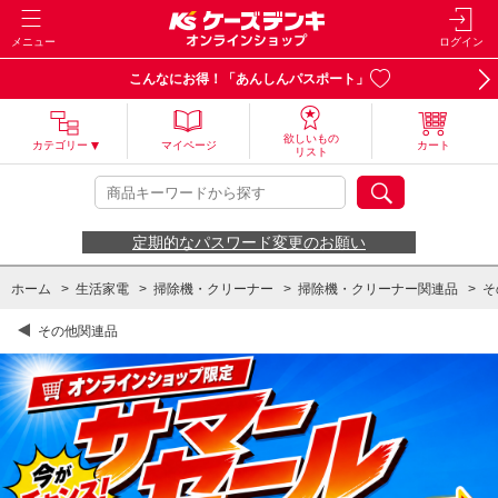
メニュー
ログイン
こんなにお得！「あんしんパスポート」
欲しいもの
カテゴリー
マイページ
カート
リスト
定期的なパスワード変更のお願い
ホーム
>
生活家電
>
掃除機・クリーナー
>
掃除機・クリーナー関連品
>
そ
その他関連品