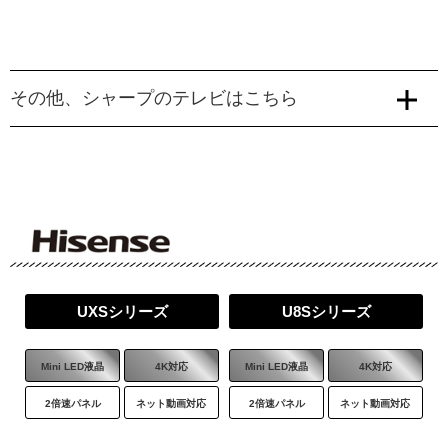
320,000
306,000
円
円
(税別)
(税別)
商品詳細はこちら
商品詳細はこちら
その他、シャープのテレビはこちら
65
75
V型
V型
LF2/LF2Lシリーズ
MR770シリーズ
Web価格
Web価格
418,000
495,000
円
円
(税込)
(税込)
X7Aライン
HV1ライン
380,000
450,000
円
円
(税別)
(税別)
液晶
4K対応
液晶
4K対応
商品詳細はこちら
商品詳細はこちら
Mini LED液晶
4K対応
Mini LED液晶
4K対応
ネット動画対応
ネット動画対応
2倍速パネル
ネット動画対応
2倍速パネル
ネット動画対応
75
85
V型
V型
Web価格
Web価格
528,000
693,000
UXSシリーズ
U8Sシリーズ
円
円
(税込)
(税込)
480,000
630,000
円
円
(税別)
(税別)
Mini LED液晶
4K対応
Mini LED液晶
4K対応
商品詳細はこちら
商品詳細はこちら
2倍速パネル
ネット動画対応
2倍速パネル
ネット動画対応
85
V型