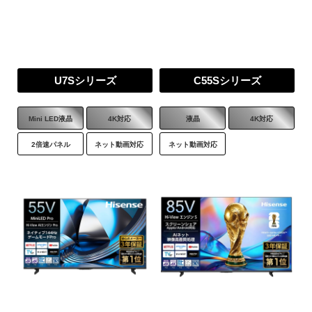
2倍速パネル
ネット動画対応
2倍速パネル
ネット動画対応
55
V型
Web価格
284,994
円
(税込)
259,086
円
(税別)
U7Sシリーズ
C55Sシリーズ
商品詳細はこちら
Mini LED液晶
4K対応
液晶
4K対応
65
V型
2倍速パネル
ネット動画対応
ネット動画対応
Web価格
445,500
円
(税込)
405,000
円
(税別)
48
42
V型
V型
Web価格
Web価格
商品詳細はこちら
297,000
257,400
円
円
(税込)
(税込)
270,000
234,000
円
円
(税別)
(税別)
商品詳細はこちら
商品詳細はこちら
55
48
V型
V型
Z7シリーズ
Z670Rシリーズ