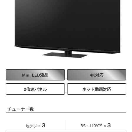
商品詳細はこちら
Web価格
475,200
円
(税込)
432,000
円
(税別)
85
65
55
V型
V型
V型
Web価格
Web価格
Web価格
商品詳細はこちら
1,188,000
385,000
176,000
円
円
(税込)
(税込)
円
(税込)
1,080,000
350,000
円
円
160,000
(税別)
(税別)
円
(税別)
商品詳細はこちら
商品詳細はこちら
商品詳細はこちら
100
75
65
V型
V型
V型
W80Cシリーズ
W90Bシリーズ
Web価格
Web価格
Mini LED液晶
4K対応
Web価格
1,782,000
564,945
209,000
円
円
(税込)
(税込)
円
(税込)
1,620,000
513,587
円
円
190,000
(税別)
(税別)
円
(税別)
2倍速パネル
ネット動画対応
液晶
4K対応
液晶
4K対応
商品詳細はこちら
商品詳細はこちら
商品詳細はこちら
ネット動画対応
2倍速パネル
ネット動画対応
チューナー数
75
V型
Web価格
３
３
地デジ ×
BS・110°CS ×
242,000
円
(税込)