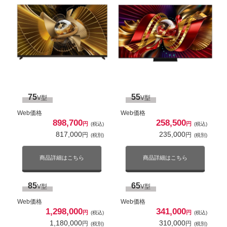
商品詳細はこちら
商品詳細はこちら
55
43
V型
V型
Web価格
Web価格
242,000
99,792
円
円
(税込)
(税込)
GL1ライン
220,000
90,720
円
円
(税別)
(税別)
75
55
V型
V型
商品詳細はこちら
商品詳細はこちら
液晶
4K対応
Web価格
Web価格
898,700
258,500
円
円
(税込)
(税込)
ネット動画対応
50
817,000
235,000
V型
円
円
(税別)
(税別)
Web価格
108,000
商品詳細はこちら
商品詳細はこちら
円
(税込)
98,182
円
(税別)
85
65
V型
V型
商品詳細はこちら
Web価格
Web価格
1,298,000
341,000
円
円
(税込)
(税込)
55
V型
1,180,000
310,000
円
円
(税別)
(税別)