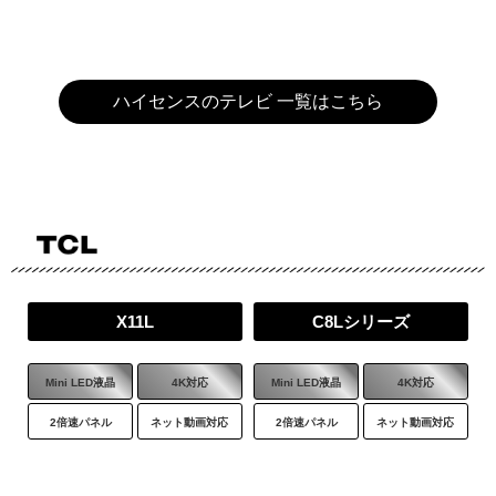
242,425
円
(税別)
48
43
V型
V型
Web価格
Web価格
商品詳細はこちら
207,900
158,400
円
円
(税込)
(税込)
189,000
144,000
円
円
(税別)
(税別)
ハイセンスのテレビ 一覧はこちら
商品詳細はこちら
商品詳細はこちら
55
50
V型
V型
E7シリーズ
M550Rシリーズ
Web価格
Web価格
220,000
173,250
円
円
(税込)
(税込)
200,000
157,500
円
円
(税別)
(税別)
Mini LED液晶
4K対応
液晶
4K対応
商品詳細はこちら
商品詳細はこちら
X11L
C8Lシリーズ
2倍速パネル
ネット動画対応
ネット動画対応
65
55
V型
V型
Mini LED液晶
4K対応
Mini LED液晶
4K対応
Web価格
Web価格
2倍速パネル
ネット動画対応
2倍速パネル
ネット動画対応
277,200
188,100
円
円
(税込)
(税込)
252,000
171,000
円
円
(税別)
(税別)