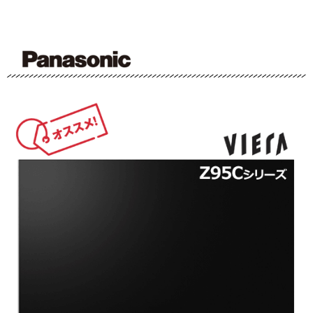
有機EL
4K対応
有機EL
4K対応
2倍速パネル
ネット動画対応
2倍速パネル
ネット動画対応
65
77
V型
V型
Web価格
Web価格
594,000
833,850
円
円
(税込)
(税込)
540,000
758,046
円
円
(税別)
(税別)