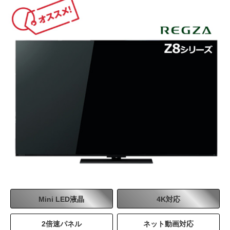
55
43
V型
V型
Web価格
Web価格
217,800
139,283
円
円
(税込)
(税込)
198,000
126,621
円
円
(税別)
(税別)
55
43
V型
V型
商品詳細はこちら
商品詳細はこちら
Web価格
Web価格
287,100
212,850
円
円
(税込)
(税込)
261,000
193,500
円
円
(税別)
(税別)
65
50
V型
V型
Web価格
Web価格
商品詳細はこちら
商品詳細はこちら
200,200
163,350
円
円
(税込)
(税込)
182,000
148,500
円
円
(税別)
(税別)
65
50
V型
V型
商品詳細はこちら
商品詳細はこちら
Web価格
Web価格
Mini LED液晶
4K対応
356,400
222,750
円
円
(税込)
(税込)
324,000
202,500
円
円
(税別)
(税別)
85
55
V型
V型
2倍速パネル
ネット動画対応