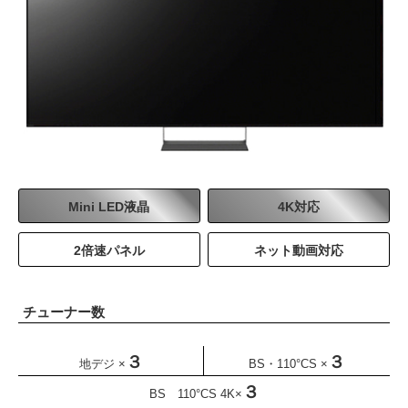
Mini LED液晶
4K対応
2倍速パネル
ネット動画対応
チューナー数
３
３
地デジ ×
BS・110°CS ×
３
BS 110°CS 4K×