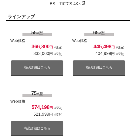
220,000
円
２
(税別)
BS 110°CS 4K×
ZX3シリーズ
Z970Rシリーズ
商品詳細はこちら
ラインアップ
Mini LED液晶
4K対応
Mini LED液晶
4K対応
85
V型
55
65
V型
V型
2倍速パネル
ネット動画対応
2倍速パネル
ネット動画対応
Web価格
Web価格
Web価格
308,000
366,300
445,498
43
43
円
(税込)
V型
V型
円
円
(税込)
(税込)
280,000
円
(税別)
333,000
404,999
円
円
(税別)
(税別)
Web価格
Web価格
128,700
143,550
円
円
(税込)
(税込)
商品詳細はこちら
117,000
130,500
円
円
(税別)
(税別)
商品詳細はこちら
商品詳細はこちら
商品詳細はこちら
商品詳細はこちら
75
V型
50
50
V型
V型
Web価格
Web価格
Web価格
574,198
円
(税込)
143,550
153,450
円
円
(税込)
(税込)
521,999
円
(税別)
130,500
139,500
円
円
(税別)
(税別)
55
65
V型
V型
Web価格
Web価格
商品詳細はこちら
商品詳細はこちら
商品詳細はこちら
352,000
336,600
円
円
(税込)
(税込)