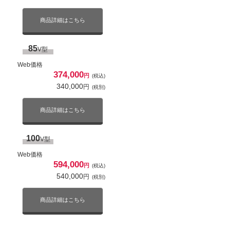
販売終了
販売終了
商品詳細はこちら
50
50
V型
V型
Web価格
Web価格
85
V型
181,358
158,400
円
円
(税込)
(税込)
HQ2ライン
HN2ライン
164,871
144,000
Web価格
円
円
(税別)
(税別)
374,000
円
(税込)
340,000
円
商品詳細はこちら
商品詳細はこちら
(税別)
有機EL
4K対応
液晶
4K対応
2倍速パネル
ネット動画対応
2倍速パネル
ネット動画対応
商品詳細はこちら
55
V型
Web価格
198,000
100
V型
円
(税込)
180,000
円
(税別)
Web価格
594,000
円
(税込)
商品詳細はこちら
540,000
円
(税別)
65
V型
商品詳細はこちら
Web価格
266,667
円
(税込)