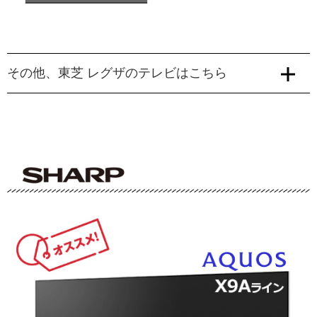
その他、東芝 レグザのテレビはこちら
55
55
V型
V型（LW2L）
Web価格
Web価格
193,050
316,800
ZX1シリーズ
ZX2シリーズ
円
円
(税込)
(税込)
175,500
288,000
円
円
(税別)
(税別)
43
V型
Web価格
Mini LED液晶
4K対応
Mini LED液晶
4K対応
商品詳細はこちら
商品詳細はこちら
143,000
円
(税込)
130,000
円
(税別)
2倍速パネル
ネット動画対応
2倍速パネル
ネット動画対応
65
55
V型
V型（LW1）
商品詳細はこちら
Web価格
Web価格
237,600
376,200
円
円
(税込)
(税込)
216,000
342,000
円
円
(税別)
(税別)
50
V型
Web価格
商品詳細はこちら
商品詳細はこちら
159,500
円
(税込)
145,000
円
(税別)
65
V型（LW1）