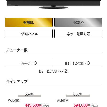
商品詳細はこちら
商品詳細はこちら
75
V型
Web価格
有機EL
4K対応
841,500
円
(税込)
765,000
円
(税別)
2倍速パネル
ネット動画対応
商品詳細はこちら
チューナー数
85
V型
Web価格
３
３
地デジ ×
BS・110°CS ×
1,320,000
円
(税込)
1,200,000
円
(税別)
２
BS 110°CS 4K×
商品詳細はこちら
ラインアップ
115
V型
55
65
V型
V型
Web価格
Web価格
Web価格
6,600,000
円
445,500
594,000
(税込)
円
円
(税込)
(税込)