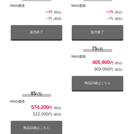
324,000
円
(税別)
Web価格
Web価格
85
V型
--
--
円
円
(税込)
(税込)
Web価格
商品詳細はこちら
--
--
円
円
(税別)
(税別)
343,350
円
(税込)
312,137
円
(税別)
販売終了
販売終了
商品詳細はこちら
75
V型
Web価格
405,900
W93Cシリーズ
LW2/LW2Lシリーズ
円
(税込)
369,000
円
(税別)
Mini LED液晶
4K対応
有機EL
4K対応
商品詳細はこちら
X81Lシリーズ
2倍速パネル
ネット動画対応
2倍速パネル
ネット動画対応
85
V型
Web価格
液晶
4K対応
574,200
円
(税込)
ネット動画対応
522,000
円
(税別)
商品詳細はこちら