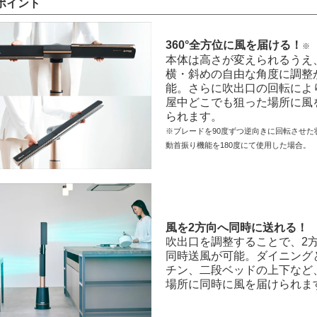
ポイント
360°全方位に風を届ける！
※
本体は高さが変えられるうえ
横・斜めの自由な角度に調整
能。さらに吹出口の回転によ
屋中どこでも狙った場所に風
られます。
※ブレードを90度ずつ逆向きに回転させた
動首振り機能を180度にて使用した場合。
風を2方向へ同時に送れる！
吹出口を調整することで、2
同時送風が可能。ダイニング
チン、二段ベッドの上下など
場所に同時に風を届けられま