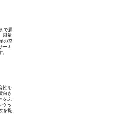
まで届
、風量
屋の空
サーキ
す。
音性を
横向き
体をふ
ンケッ
験を提