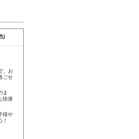
色)
で、お
過ごせ
のま
も快適
子様や
心！