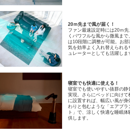
20ｍ先まで風が届く！
ファン最速設定時には20ｍ先
くパワフルな風から微風まで
は10段階に調整が可能。お部
気を効率よく入れ替えられる
ュレーターとしても活躍しま
寝室でも快適に使える！
寝室でも使いやすい抜群の静
実現。さらにベッドに向けて
に設置すれば、幅広い風が身
わりと包むような「エアブラ
ト」で、涼しく快適な睡眠体
供します。