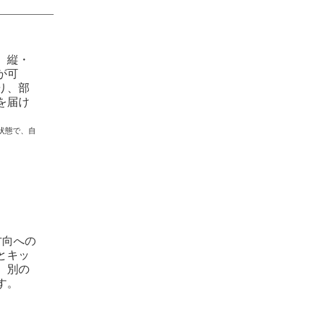
、縦・
が可
り、部
を届け
状態で、自
方向への
とキッ
、別の
す。