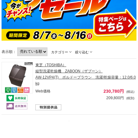
表示順：
カテゴリー
絞り込む
東芝（TOSHIBA）
縦型洗濯乾燥機 ZABOON（ザブーン）
AW-12VP4(T) ボルドーブラウン 洗濯/乾燥容量：12.0/6.0
kg
230,780円
Web価格
(税込)
209,800円
(税別)