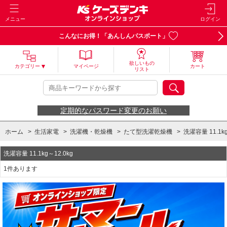
メニュー
ログイン
こんなにお得！「あんしんパスポート」
欲しいもの
カテゴリー
マイページ
カート
リスト
定期的なパスワード変更のお願い
ホーム
>
生活家電
>
洗濯機・乾燥機
>
たて型洗濯乾燥機
>
洗濯容量 11.1kg
洗濯容量 11.1kg～12.0kg
1件あります