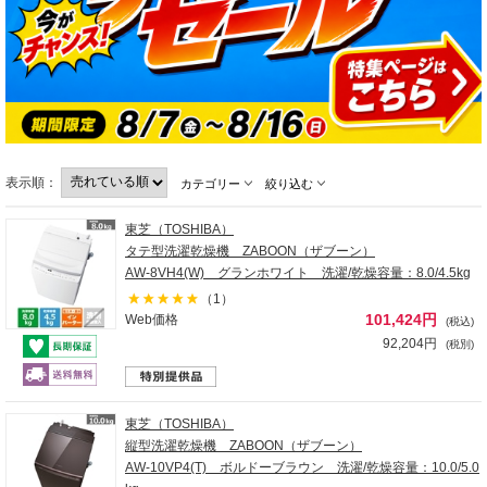
表示順：
カテゴリー
絞り込む
東芝（TOSHIBA）
タテ型洗濯乾燥機 ZABOON（ザブーン）
AW-8VH4(W) グランホワイト 洗濯/乾燥容量：8.0/4.5kg
（1）
101,424円
Web価格
(税込)
92,204円
(税別)
東芝（TOSHIBA）
縦型洗濯乾燥機 ZABOON（ザブーン）
AW-10VP4(T) ボルドーブラウン 洗濯/乾燥容量：10.0/5.0