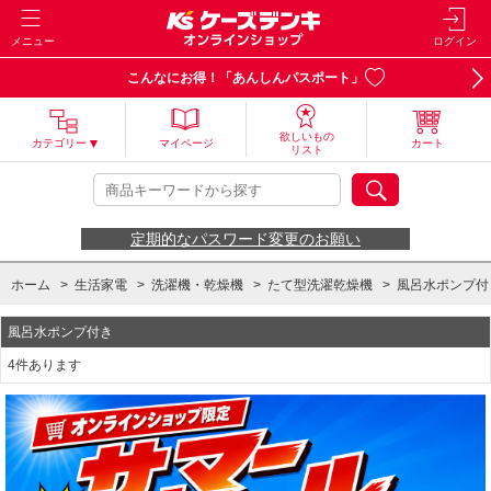
メニュー
ログイン
こんなにお得！「あんしんパスポート」
欲しいもの
カテゴリー
マイページ
カート
リスト
定期的なパスワード変更のお願い
ホーム
>
生活家電
>
洗濯機・乾燥機
>
たて型洗濯乾燥機
>
風呂水ポンプ付
風呂水ポンプ付き
4件あります