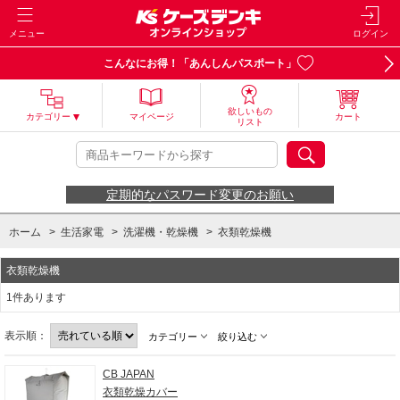
メニュー
ログイン
こんなにお得！「あんしんパスポート」
欲しいもの
カテゴリー
マイページ
カート
リスト
定期的なパスワード変更のお願い
ホーム
>
生活家電
>
洗濯機・乾燥機
>
衣類乾燥機
衣類乾燥機
1件あります
表示順：
カテゴリー
絞り込む
CB JAPAN
衣類乾燥カバー