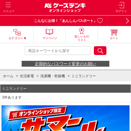
メニュー
ログイン
こんなにお得！「あんしんパスポート」
欲しいもの
カテゴリー
マイページ
カート
リスト
定期的なパスワード変更のお願い
ホーム
>
生活家電
>
洗濯機・乾燥機
>
ミニランドリー
ミニランドリー
3件あります