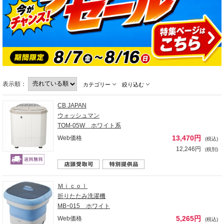
表示順：
カテゴリー
絞り込む
CB JAPAN
ウォッシュマン
TOM-05W ホワイト系
13,470円
Web価格
(税込)
12,246円
(税別)
Ｍｉｃｏｌ
折りたたみ洗濯機
MBｰ015 ホワイト
5,265円
Web価格
(税込)