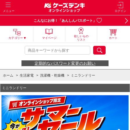
メニュー
ログイン
こんなにお得！「あんしんパスポート」
欲しいもの
カテゴリー
マイページ
カート
リスト
定期的なパスワード変更のお願い
ホーム
>
生活家電
>
洗濯機・乾燥機
>
ミニランドリー
ミニランドリー