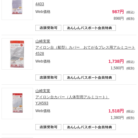
4403
987円
Web価格
(税込)
898円
(税別)
山崎実業
アイロン台（船型）カバー おてがるプレス用アルミコート
4528
1,738円
Web価格
(税込)
1,580円
(税別)
山崎実業
アイロン台カバー（人体型用アルミコート）
YJ4593
1,518円
Web価格
(税込)
1,380円
(税別)