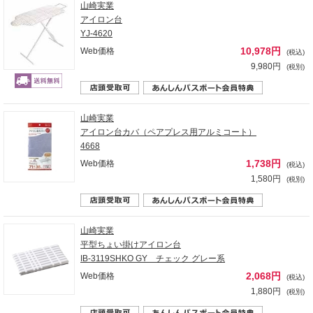
山崎実業
アイロン台
YJ-4620
10,978円
Web価格
(税込)
9,980円
(税別)
山崎実業
アイロン台カバ（ペアプレス用アルミコート）
4668
1,738円
Web価格
(税込)
1,580円
(税別)
山崎実業
平型ちょい掛けアイロン台
IB-3119SHKO GY チェック グレー系
2,068円
Web価格
(税込)
1,880円
(税別)