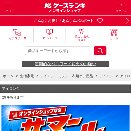
メニュー
ログイン
こんなにお得！「あんしんパスポート」
欲しいもの
カテゴリー
マイページ
カート
リスト
定期的なパスワード変更のお願い
ホーム
>
生活家電
>
アイロン・ミシン・衣類ケア用品
>
アイロン
>
アイロ
アイロン台
29件あります