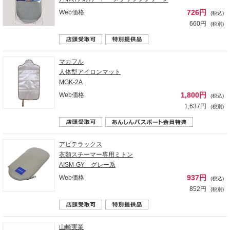
726円
Web価格
(税込)
660円
(税別)
マカフル
人体型アイロンマット
MGK-2A
1,800円
Web価格
(税込)
1,637円
(税別)
アビテラックス
衣類スチーマー専用ミトン
AISM-GY グレー系
937円
Web価格
(税込)
852円
(税別)
山崎実業