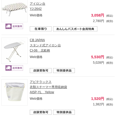
アイロン台
YJ-2642
3,058円
Web価格
(税込)
2,780円
(税別)
CB JAPAN
スタンド式アイロン台
CI-06 北欧柄
5,530円
Web価格
(税込)
5,028円
(税別)
アビテラックス
衣類スチーマー専用収納袋
AISP-YL Yellow
1,520円
Web価格
(税込)
1,382円
(税別)