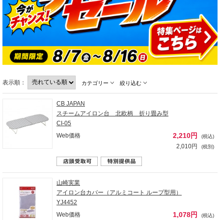
表示順：
カテゴリー
絞り込む
CB JAPAN
スチームアイロン台 北欧柄 折り畳み型
CI-05
2,210円
Web価格
(税込)
2,010円
(税別)
山崎実業
アイロン台カバー（アルミコート ループ型用）
YJ4452
1,078円
Web価格
(税込)