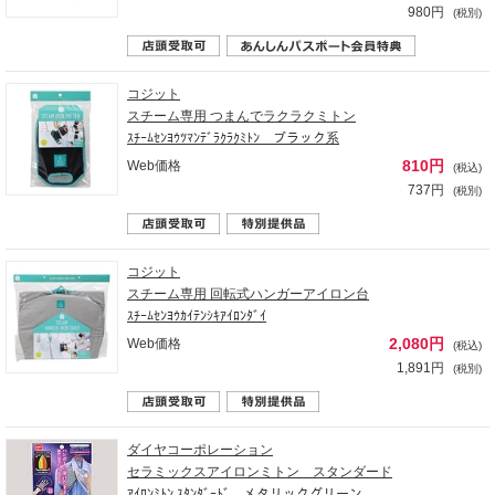
980円
(税別)
コジット
スチーム専用 つまんでラクラクミトン
ｽﾁｰﾑｾﾝﾖｳﾂﾏﾝﾃﾞﾗｸﾗｸﾐﾄﾝ ブラック系
810円
Web価格
(税込)
737円
(税別)
コジット
スチーム専用 回転式ハンガーアイロン台
ｽﾁｰﾑｾﾝﾖｳｶｲﾃﾝｼｷｱｲﾛﾝﾀﾞｲ
2,080円
Web価格
(税込)
1,891円
(税別)
ダイヤコーポレーション
セラミックスアイロンミトン スタンダード
ｱｲﾛﾝﾐﾄﾝ ｽﾀﾝﾀﾞｰﾄﾞ メタリックグリーン