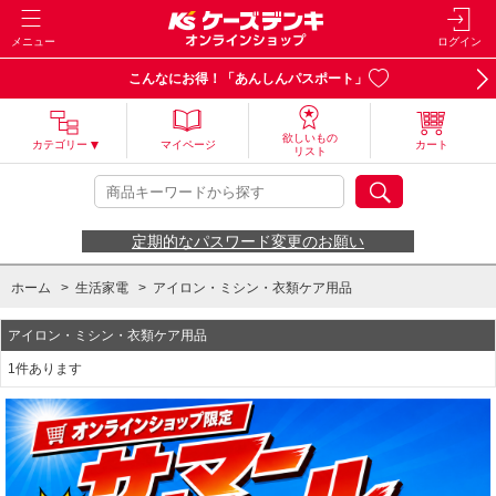
メニュー
ログイン
こんなにお得！「あんしんパスポート」
欲しいもの
カテゴリー
マイページ
カート
リスト
定期的なパスワード変更のお願い
ホーム
>
生活家電
>
アイロン・ミシン・衣類ケア用品
アイロン・ミシン・衣類ケア用品
1件あります