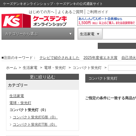
ケーズデンキオンラインショップ - ケーズデンキの公式通販サイト
はじめての方へ
よくあるご質問
ご利用ガイド
カテゴリーから選ぶ
生活家電
■注目のキーワード：
テレビで紹介されました
2025年度省エネ大賞
自己消火
ホーム
>
生活家電
>
電球・蛍光灯
>
コンパクト蛍光灯
>
更に絞り込む
コンパクト蛍光灯
カテゴリー
生活家電
ご指定の条件に一致する商品が
電球・蛍光灯
コンパクト蛍光灯
（0）
コンパクト蛍光灯G形
（0）
コンパクト蛍光灯T形
（0）