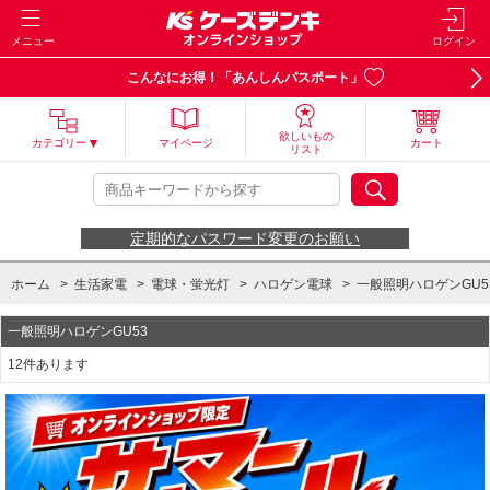
メニュー
ログイン
こんなにお得！「あんしんパスポート」
欲しいもの
カテゴリー
マイページ
カート
リスト
定期的なパスワード変更のお願い
ホーム
>
生活家電
>
電球・蛍光灯
>
ハロゲン電球
>
一般照明ハロゲンGU5
一般照明ハロゲンGU53
12件あります