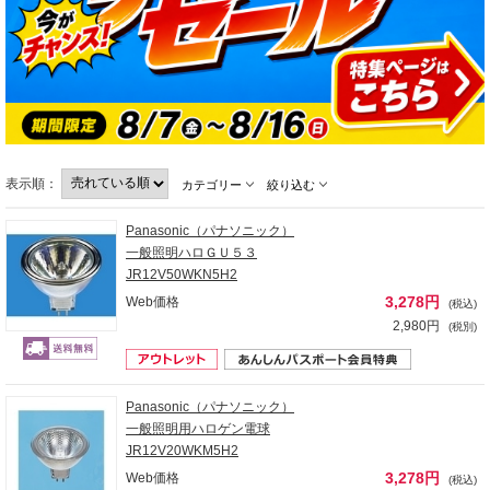
表示順：
カテゴリー
絞り込む
Panasonic（パナソニック）
一般照明ハロＧＵ５３
JR12V50WKN5H2
3,278円
Web価格
(税込)
2,980円
(税別)
Panasonic（パナソニック）
一般照明用ハロゲン電球
JR12V20WKM5H2
3,278円
Web価格
(税込)