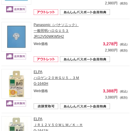
2,980円
(税別)
Panasonic（パナソニック）
一般照明ハロＧＵ５３
JR12V50WKW5H2
3,278円
Web価格
(税込)
2,980円
(税別)
ELPA
ハロゲン２０ＷＧＵ５．３Ｍ
G-1640H
3,388円
Web価格
(税込)
3,080円
(税別)
ELPA
ＪＲ１２Ｖ５０ＷＬＭ／Ｋ－Ｈ
G-1641N