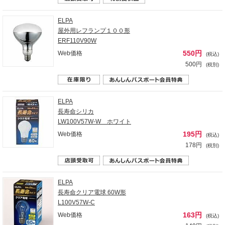
ELPA
屋外用レフランプ１００形
ERF110V90W
550円
Web価格
(税込)
500円
(税別)
ELPA
長寿命シリカ
LW100V57W-W ホワイト
195円
Web価格
(税込)
178円
(税別)
ELPA
長寿命クリア電球 60W形
L100V57W-C
163円
Web価格
(税込)