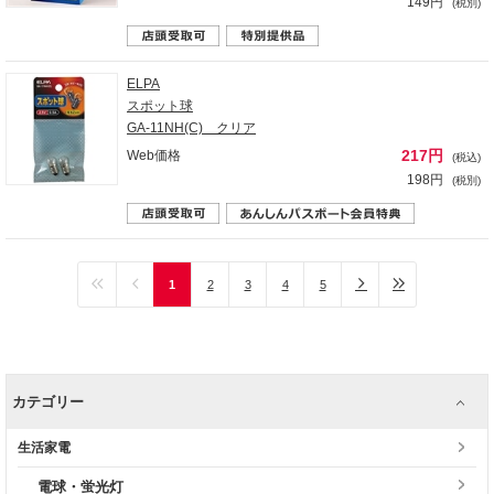
149円
(税別)
ELPA
スポット球
GA-11NH(C) クリア
217円
Web価格
(税込)
198円
(税別)
1
2
3
4
5
カテゴリー
生活家電
電球・蛍光灯