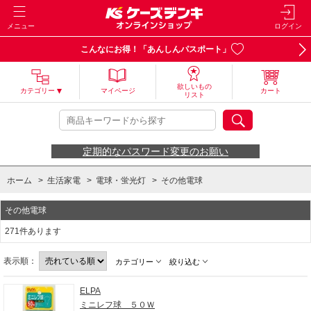
メニュー
ログイン
こんなにお得！「あんしんパスポート」
欲しいもの
カテゴリー
マイページ
カート
リスト
定期的なパスワード変更のお願い
ホーム
>
生活家電
>
電球・蛍光灯
>
その他電球
その他電球
271件あります
表示順：
カテゴリー
絞り込む
ELPA
ミニレフ球 ５０Ｗ