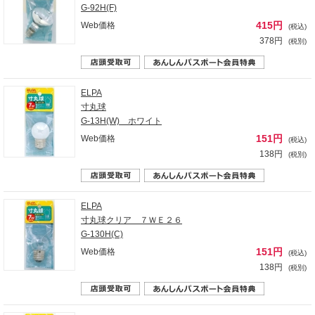
G-92H(F)
415円
Web価格
(税込)
378円
(税別)
ELPA
寸丸球
G-13H(W) ホワイト
151円
Web価格
(税込)
138円
(税別)
ELPA
寸丸球クリア ７ＷＥ２６
G-130H(C)
151円
Web価格
(税込)
138円
(税別)