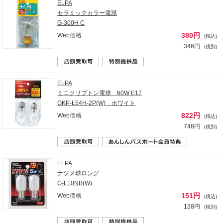
ELPA
セラミックカラー電球
G-300H C
380円
Web価格
(税込)
346円
(税別)
ELPA
ミニクリプトン電球 60W E17
GKP-L54H-2P(W) ホワイト
822円
Web価格
(税込)
748円
(税別)
ELPA
ナツメ球ロング
G-L10NB(W)
151円
Web価格
(税込)
138円
(税別)