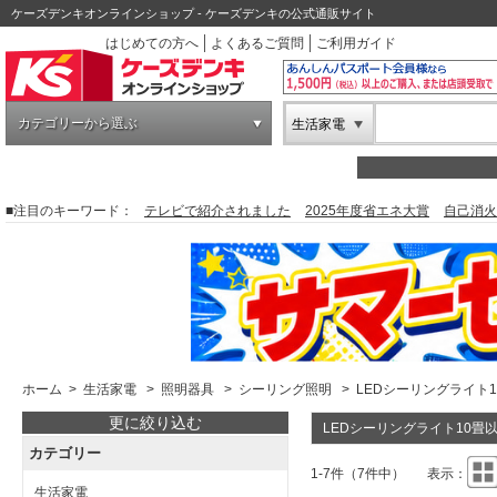
ケーズデンキオンラインショップ - ケーズデンキの公式通販サイト
はじめての方へ
よくあるご質問
ご利用ガイド
カテゴリーから選ぶ
生活家電
■注目のキーワード：
テレビで紹介されました
2025年度省エネ大賞
自己消火
ホーム
>
生活家電
>
照明器具
>
シーリング照明
>
LEDシーリングライト
更に絞り込む
LEDシーリングライト10畳
カテゴリー
1-7件（7件中）
表示：
生活家電