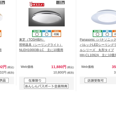
東芝（TOSHIBA）
Panasonic（パナソニッ
照明器具（シーリングライト）
パルックLEDシーリング
用
NLEH10003B-LC 主に10畳用
ルシリーズ 丸型タイプ
HH-CL1092A 主に10畳
92円
11,880円
3
Web価格
Web価格
(税込)
(税込)
902円
10,800円
3
(税別)
(税別)