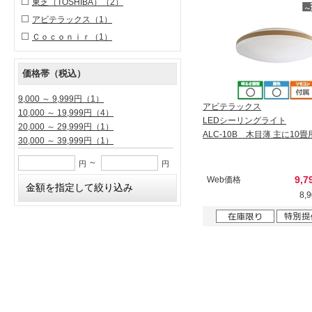
東芝（TOSHIBA）
（2）
アビテラックス
（1）
Ｃｏｃｏｎｉｒ
（1）
価格帯（税込）
9,000 ～ 9,999円
（1）
アビテラックス
10,000 ～ 19,999円
（4）
LEDシーリングライト
20,000 ～ 29,999円
（1）
ALC-10B 木目薄 主に10畳
30,000 ～ 39,999円
（1）
～
円
円
9,7
Web価格
8,