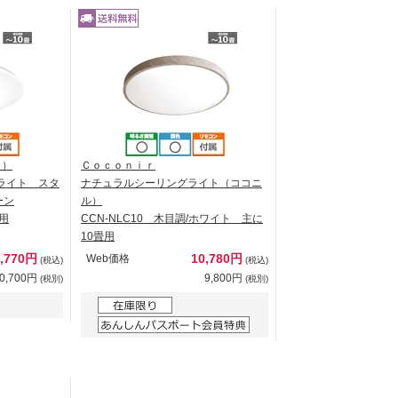
ク）
Ｃｏｃｏｎｉｒ
グライト スタ
ナチュラルシーリングライト（ココニ
ーン
ル）
畳用
CCN-NLC10 木目調/ホワイト 主に
10畳用
2,770円
10,780円
Web価格
(税込)
(税込)
0,700円
9,800円
(税別)
(税別)