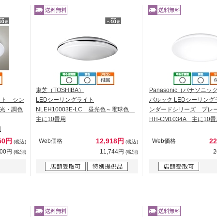
東芝（TOSHIBA）
Panasonic（パナソニッ
イト シン
LEDシーリングライト
パルック LEDシーリン
光・調色
NLEH10003E-LC 昼光色～電球色
ンダードシリーズ プレ
主に10畳用
HH-CM1034A 主に10
用
850円
12,918円
2
Web価格
Web価格
(税込)
(税込)
500円
11,744円
2
(税別)
(税別)