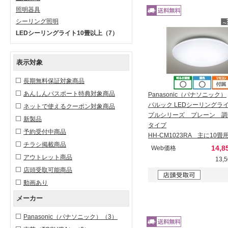
照明器具
シーリング照明
LEDシーリングライト10畳以上
（7）
表示対象
長期無料保証対象商品
あんしんパスポート特典対象商品
Panasonic（パナソニック）
パルック LEDシーリングラ
ネットで使えるクーポン対象商品
プルシリーズ プレーン 調
新製品
タイプ
予約受付中商品
HH-CM1023RA 主に10畳
チラシ掲載商品
14,
Web価格
アウトレット商品
13,
店頭受取可能商品
動画あり
メーカー
Panasonic（パナソニック）
（3）