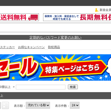
新規会
定期的なパスワード変更のお願い
ステッカー
お得なキャンペーン
防犯用品
10畳以上
>
以上
表示順：
表示件数：