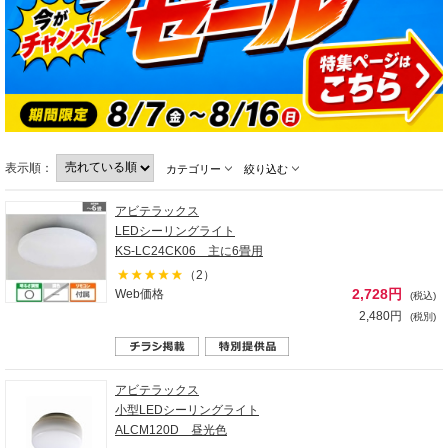
表示順：
カテゴリー
絞り込む
アビテラックス
LEDシーリングライト
KS-LC24CK06 主に6畳用
（2）
2,728円
Web価格
(税込)
2,480円
(税別)
アビテラックス
小型LEDシーリングライト
ALCM120D 昼光色