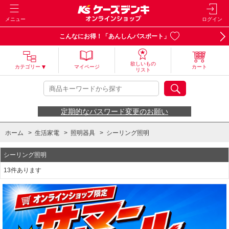
メニュー
ログイン
こんなにお得！「あんしんパスポート」
欲しいもの
カテゴリー
マイページ
カート
リスト
定期的なパスワード変更のお願い
ホーム
>
生活家電
>
照明器具
>
シーリング照明
シーリング照明
13件あります