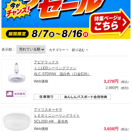
表示順：
カテゴリー
絞り込む
アビテラックス
ミニLEDシーリングファン
ALC-STDFAN 温白色（口金E26）
3,278円
Web価格
(税込)
2,980円
(税別)
アイリスオーヤマ
ＬＥＤミニシーリングライト
SCL20D-HK 昼光色
3,608円
Web価格
(税込)