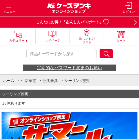
メニュー
ログイン
こんなにお得！「あんしんパスポート」
欲しいもの
カテゴリー
マイページ
カート
リスト
定期的なパスワード変更のお願い
ホーム
>
生活家電
>
照明器具
>
シーリング照明
シーリング照明
13件あります