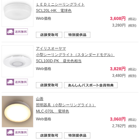
ＬＥＤミニシーリングライト
SCL20L-HK 電球色
3,608円
Web価格
(税込)
3,280円
(税別)
アイリスオーヤマ
小型シーリングライト（スタンダードモデル）
SCL100D-PK 昼光色相当
3,828円
Web価格
(税込)
3,480円
(税別)
山善
照明器具（小型シーリングライト）
MLC-070L 電球色
3,060円
Web価格
(税込)
2,782円
(税別)