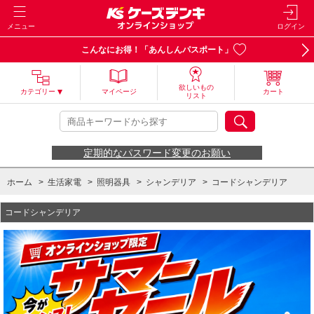
メニュー
ログイン
こんなにお得！「あんしんパスポート」
欲しいもの
カテゴリー
マイページ
カート
リスト
定期的なパスワード変更のお願い
ホーム
>
生活家電
>
照明器具
>
シャンデリア
>
コードシャンデリア
コードシャンデリア