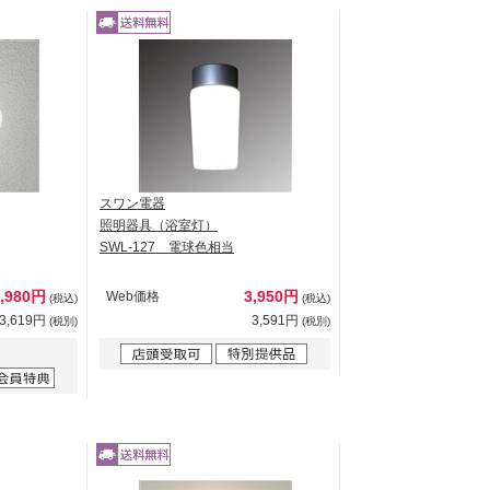
スワン電器
照明器具（浴室灯）
SWL-127 電球色相当
3,980円
3,950円
Web価格
(税込)
(税込)
3,619円
3,591円
(税別)
(税別)