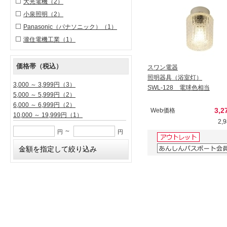
大光電機
（2）
小泉照明
（2）
Panasonic（パナソニック）
（1）
瀧住電機工業
（1）
価格帯（税込）
スワン電器
照明器具（浴室灯）
3,000 ～ 3,999円
（3）
SWL-128 電球色相当
5,000 ～ 5,999円
（2）
6,000 ～ 6,999円
（2）
3,2
Web価格
10,000 ～ 19,999円
（1）
2,
～
円
円