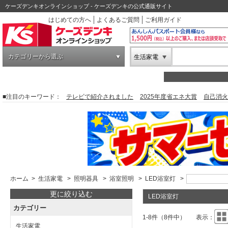
ケーズデンキオンラインショップ - ケーズデンキの公式通販サイト
はじめての方へ
よくあるご質問
ご利用ガイド
カテゴリーから選ぶ
生活家電
■注目のキーワード：
テレビで紹介されました
2025年度省エネ大賞
自己消火
ホーム
>
生活家電
>
照明器具
>
浴室照明
>
LED浴室灯
>
更に絞り込む
LED浴室灯
カテゴリー
1-8件（8件中）
表示：
生活家電