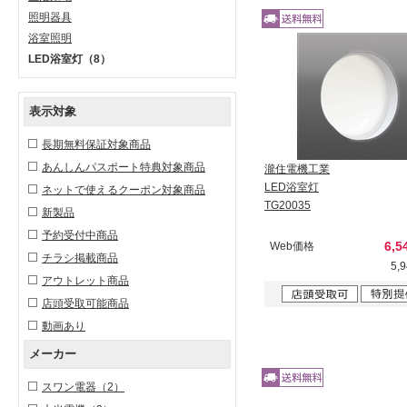
照明器具
浴室照明
LED浴室灯
（8）
表示対象
長期無料保証対象商品
あんしんパスポート特典対象商品
瀧住電機工業
LED浴室灯
ネットで使えるクーポン対象商品
TG20035
新製品
予約受付中商品
6,5
Web価格
チラシ掲載商品
5,
アウトレット商品
店頭受取可能商品
動画あり
メーカー
スワン電器
（2）