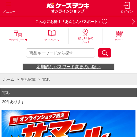
メニュー
ログイン
こんなにお得！「あんしんパスポート」
欲しいもの
カテゴリー
マイページ
カート
リスト
定期的なパスワード変更のお願い
ホーム
>
生活家電
>
電池
電池
20件あります