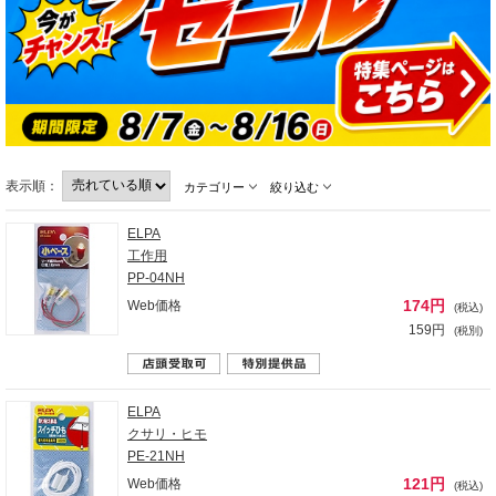
表示順：
カテゴリー
絞り込む
ELPA
工作用
PP-04NH
174円
Web価格
(税込)
159円
(税別)
ELPA
クサリ・ヒモ
PE-21NH
121円
Web価格
(税込)