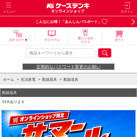
メニュー
ログイン
こんなにお得！「あんしんパスポート」
欲しいもの
カテゴリー
マイページ
カート
リスト
定期的なパスワード変更のお願い
ホーム
>
生活家電
>
配線器具
>
配線道具
配線道具
91件あります