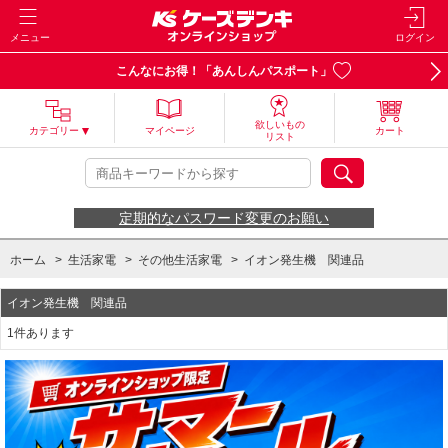
メニュー
ログイン
こんなにお得！「あんしんパスポート」
欲しいもの
カテゴリー
マイページ
カート
リスト
定期的なパスワード変更のお願い
ホーム
>
生活家電
>
その他生活家電
>
イオン発生機 関連品
イオン発生機 関連品
1件あります