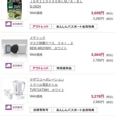
ＪＤＲ１１０Ｖ４０ＷＬＭ／Ｋ－ＢＬ
G-282H
3,608円
Web価格
(税込)
3,280円
(税別)
メディック
マスク除菌ケース Ｖｅｒ．２
MDK-M02(WH) ホワイト
3,064円
Web価格
(税込)
2,786円
(税別)
ヤザワコーポレーション
トラベル電気ケトル
TVR71KTWH ホワイト
3,278円
Web価格
(税込)
2,980円
(税別)