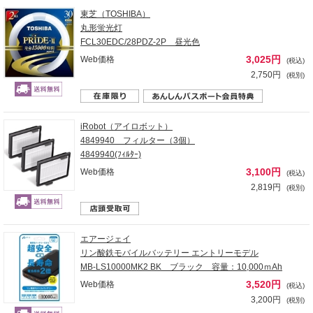
東芝（TOSHIBA）
丸形蛍光灯
FCL30EDC/28PDZ-2P 昼光色
3,025円
Web価格
(税込)
2,750円
(税別)
iRobot（アイロボット）
4849940 フィルター（3個）
4849940(ﾌｨﾙﾀｰ)
3,100円
Web価格
(税込)
2,819円
(税別)
エアージェイ
リン酸鉄モバイルバッテリー エントリーモデル
MB-LS10000MK2 BK ブラック 容量：10,000ｍAh
3,520円
Web価格
(税込)
3,200円
(税別)