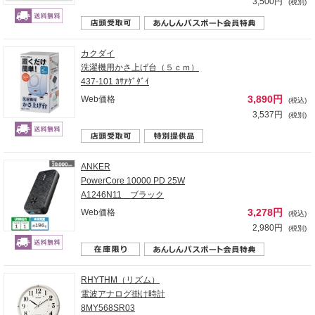
3,500円
(税別)
カクダイ
洗濯機用かさ上げ台（５ｃｍ）
437-101 ｶｻｱｹﾞﾀﾞｲ
3,890円
Web価格
(税込)
3,537円
(税別)
ANKER
PowerCore 10000 PD 25W
A1246N11 ブラック
3,278円
Web価格
(税込)
2,980円
(税別)
RHYTHM（リズム）
電波アナログ掛け時計
8MY568SR03