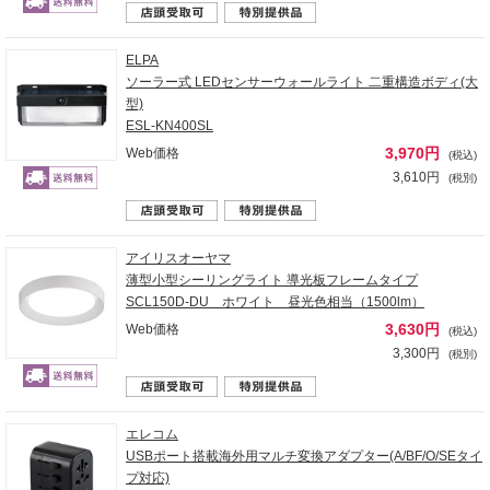
ELPA
ソーラー式 LEDセンサーウォールライト 二重構造ボディ(大
型)
ESL-KN400SL
3,970円
Web価格
(税込)
3,610円
(税別)
アイリスオーヤマ
薄型小型シーリングライト 導光板フレームタイプ
SCL150D-DU ホワイト 昼光色相当（1500lm）
3,630円
Web価格
(税込)
3,300円
(税別)
エレコム
USBポート搭載海外用マルチ変換アダプター(A/BF/O/SEタイ
プ対応)