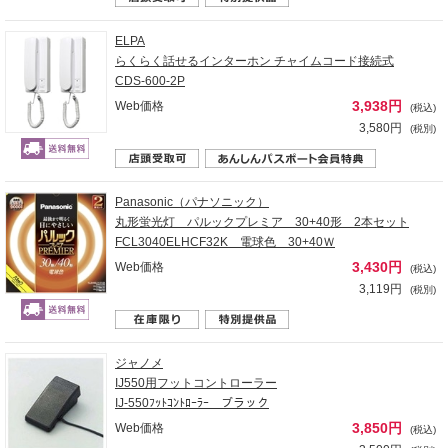
ELPA
らくらく話せるインターホン チャイムコード接続式
CDS-600-2P
3,938円
Web価格
(税込)
3,580円
(税別)
Panasonic（パナソニック）
丸形蛍光灯 パルックプレミア 30+40形 2本セット
FCL3040ELHCF32K 電球色 30+40Ｗ
3,430円
Web価格
(税込)
3,119円
(税別)
ジャノメ
IJ550用フットコントローラー
IJ-550ﾌｯﾄｺﾝﾄﾛｰﾗｰ ブラック
3,850円
Web価格
(税込)