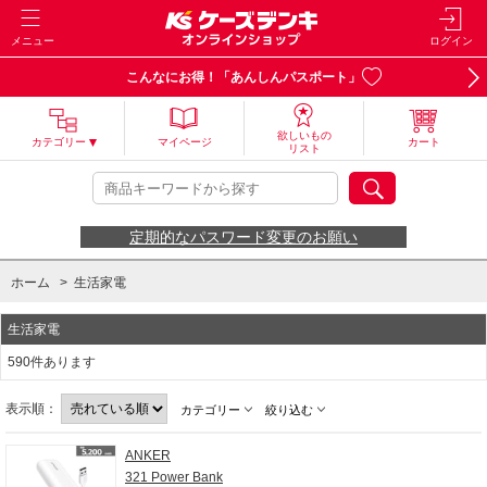
メニュー
ログイン
こんなにお得！「あんしんパスポート」
欲しいもの
カテゴリー
マイページ
カート
リスト
定期的なパスワード変更のお願い
ホーム
>
生活家電
生活家電
590件あります
表示順：
カテゴリー
絞り込む
ANKER
321 Power Bank