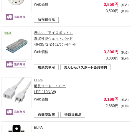
3,850円
Web価格
(税込)
3,500円
(税別)
iRobot（アイロボット）
洗濯可能ウェットパッド
4643572 ｾﾝﾀｸｶﾉｳｳｪｯﾄﾊﾟｯﾄﾞ
3,300円
Web価格
(税込)
3,000円
(税別)
ELPA
延長コード １０ｍ
LPE-110N(W)
3,168円
Web価格
(税込)
2,880円
(税別)
ELPA