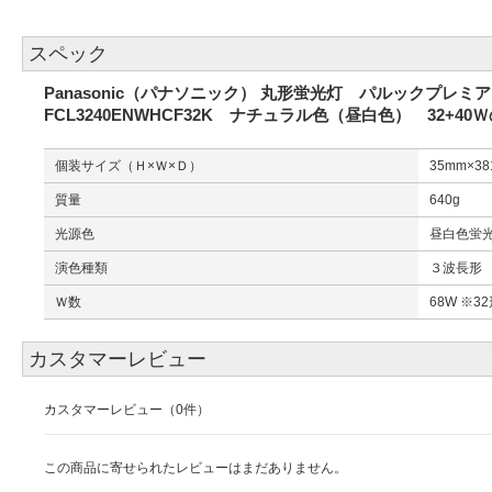
スペック
Panasonic（パナソニック） 丸形蛍光灯 パルックプレミア
FCL3240ENWHCF32K ナチュラル色（昼白色） 32+40
個装サイズ（Ｈ×Ｗ×Ｄ）
35mm×38
質量
640g
光源色
昼白色蛍
演色種類
３波長形
Ｗ数
68W ※3
カスタマーレビュー
カスタマーレビュー（0件）
この商品に寄せられたレビューはまだありません。