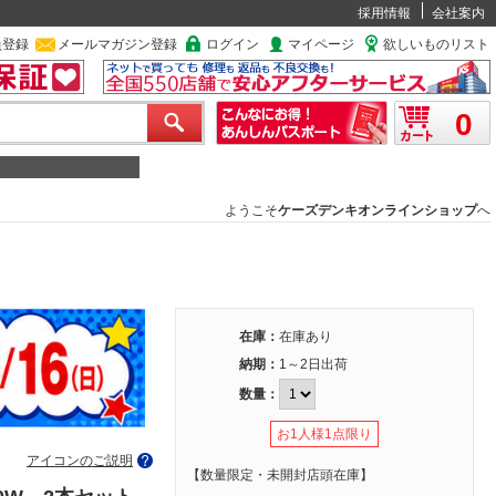
採用情報
会社案内
員登録
メールマガジン登録
ログイン
マイページ
欲しいものリスト
0
ようこそ
ケーズデンキオンラインショップ
へ
在庫：
在庫あり
納期：
1～2日出荷
数量：
お1人様1点限り
アイコンのご説明
【数量限定・未開封店頭在庫】