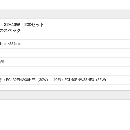
 32+40W 2本セット
Ｗのスペック
1mm×384mm
光管
2形：FCL32ENW30HF3（30W）、40形：FCL40ENW38HF3（38W)