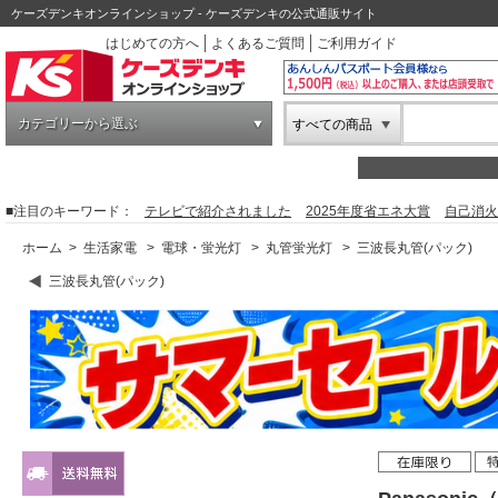
ケーズデンキオンラインショップ - ケーズデンキの公式通販サイト
はじめての方へ
よくあるご質問
ご利用ガイド
カテゴリーから選ぶ
すべての商品
■注目のキーワード：
テレビで紹介されました
2025年度省エネ大賞
自己消火
ホーム
>
生活家電
>
電球・蛍光灯
>
丸管蛍光灯
>
三波長丸管(パック)
三波長丸管(パック)