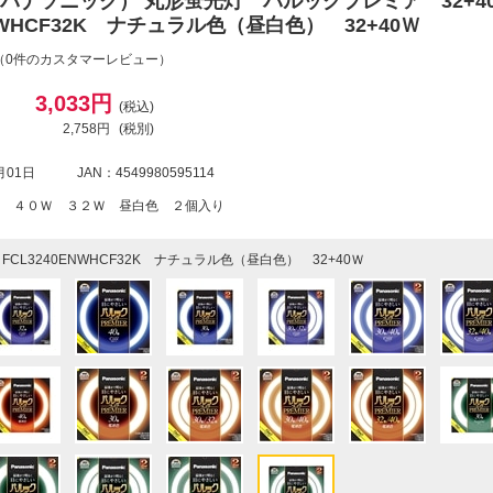
ic（パナソニック） 丸形蛍光灯 パルックプレミア 32+
ENWHCF32K ナチュラル色（昼白色） 32+40Ｗ
（0件のカスタマーレビュー）
3,033円
(税込)
2,758円
(税別)
月01日
JAN：4549980595114
 ４０Ｗ ３２Ｗ 昼白色 ２個入り
FCL3240ENWHCF32K ナチュラル色（昼白色） 32+40Ｗ