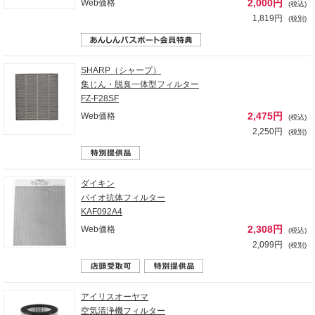
2,000円
Web価格
(税込)
1,819円
(税別)
SHARP（シャープ）
集じん・脱臭一体型フィルター
FZ-F28SF
2,475円
Web価格
(税込)
2,250円
(税別)
ダイキン
バイオ抗体フィルター
KAF092A4
2,308円
Web価格
(税込)
2,099円
(税別)
アイリスオーヤマ
空気清浄機フィルター