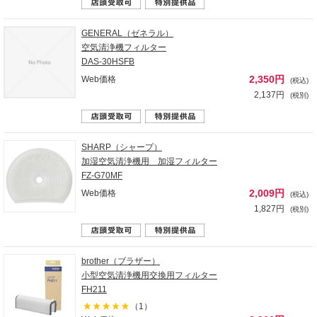
GENERAL（ゼネラル）
空気清浄機フィルター
DAS-30HSFB
2,350円
Web価格
(税込)
2,137円
(税別)
SHARP（シャープ）
加湿空気清浄機用 加湿フィルター
FZ-G70MF
2,009円
Web価格
(税込)
1,827円
(税別)
brother（ブラザー）
小型空気清浄機用交換用フィルター
FH211
（1）