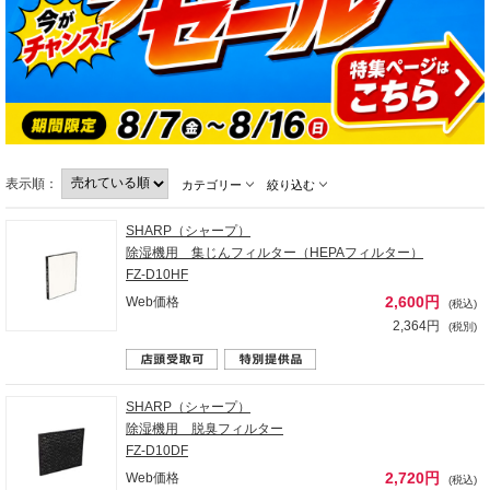
表示順：
カテゴリー
絞り込む
SHARP（シャープ）
除湿機用 集じんフィルター（HEPAフィルター）
FZ-D10HF
2,600円
Web価格
(税込)
2,364円
(税別)
SHARP（シャープ）
除湿機用 脱臭フィルター
FZ-D10DF
2,720円
Web価格
(税込)