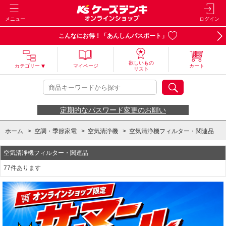
メニュー
ログイン
こんなにお得！「あんしんパスポート」
欲しいもの
カテゴリー
マイページ
カート
リスト
定期的なパスワード変更のお願い
ホーム
>
空調・季節家電
>
空気清浄機
>
空気清浄機フィルター・関連品
空気清浄機フィルター・関連品
77件あります