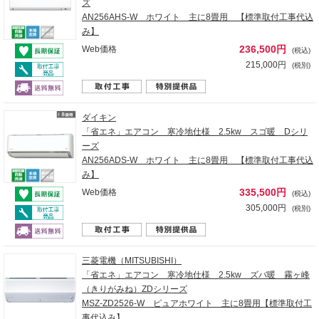
ズ
AN256AHS-W ホワイト 主に8畳用 【標準取付工事代込
み】
236,500円
Web価格
(税込)
215,000円
(税別)
ダイキン
「省エネ」エアコン 寒冷地仕様 2.5kw スゴ暖 Dシリ
ーズ
AN256ADS-W ホワイト 主に8畳用 【標準取付工事代込
み】
335,500円
Web価格
(税込)
305,000円
(税別)
三菱電機（MITSUBISHI）
「省エネ」エアコン 寒冷地仕様 2.5kw ズバ暖 霧ヶ峰
（きりがみね）ZDシリーズ
MSZ-ZD2526-W ピュアホワイト 主に8畳用【標準取付工
事代込み】