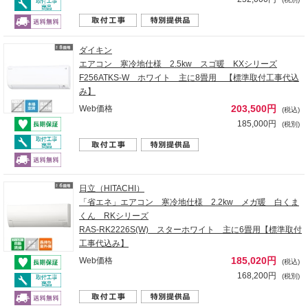
ダイキン
エアコン 寒冷地仕様 2.5kw スゴ暖 KXシリーズ
F256ATKS-W ホワイト 主に8畳用 【標準取付工事代込
み】
203,500円
Web価格
(税込)
185,000円
(税別)
日立（HITACHI）
「省エネ」エアコン 寒冷地仕様 2.2kw メガ暖 白くま
くん RKシリーズ
RAS-RK2226S(W) スターホワイト 主に6畳用【標準取付
工事代込み】
185,020円
Web価格
(税込)
168,200円
(税別)