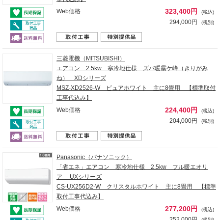
323,400円
Web価格
(税込)
294,000円
(税別)
三菱電機（MITSUBISHI）
エアコン 2.5kw 寒冷地仕様 ズバ暖霧ケ峰（きりがみ
ね） XDシリーズ
MSZ-XD2526-W ピュアホワイト 主に8畳用 【標準取付
工事代込み】
224,400円
Web価格
(税込)
204,000円
(税別)
Panasonic（パナソニック）
「省エネ」エアコン 寒冷地仕様 2.5kw フル暖エオリ
ア UXシリーズ
CS-UX256D2-W クリスタルホワイト 主に8畳用 【標準
取付工事代込み】
277,200円
Web価格
(税込)
252,000円
(税別)