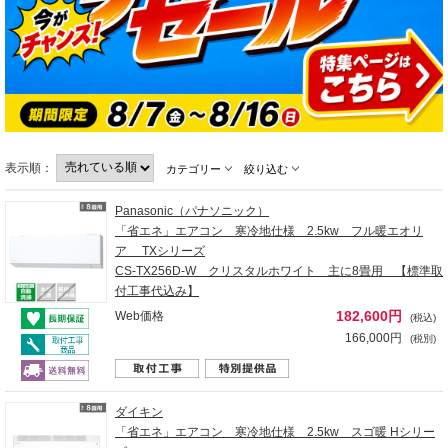
表示順：
カテゴリー
絞り込む
Panasonic（パナソニック）
「省エネ」エアコン 寒冷地仕様 2.5kw フル暖エオリ
ア TXシリーズ
CS-TX256D-W クリスタルホワイト 主に8畳用 【標準取
付工事代込み】
182,600円
Web価格
(税込)
166,000円
(税別)
ダイキン
「省エネ」エアコン 寒冷地仕様 2.5kw スゴ暖 Hシリー