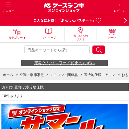
メニュー
ログイン
こんなにお得！「あんしんパスポート」
欲しいもの
カテゴリー
マイページ
カート
リスト
定期的なパスワード変更のお願い
ホーム
>
空調・季節家電
>
エアコン・関連品
>
寒冷地仕様エアコン
>
おも
おもに8畳向け(寒冷地仕様)
10件あります