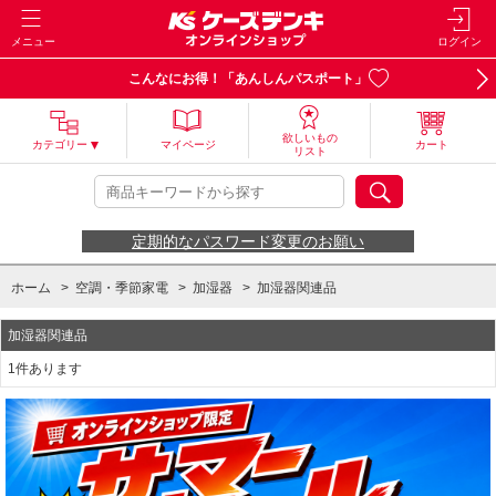
メニュー
ログイン
こんなにお得！「あんしんパスポート」
欲しいもの
カテゴリー
マイページ
カート
リスト
定期的なパスワード変更のお願い
ホーム
>
空調・季節家電
>
加湿器
>
加湿器関連品
加湿器関連品
1件あります