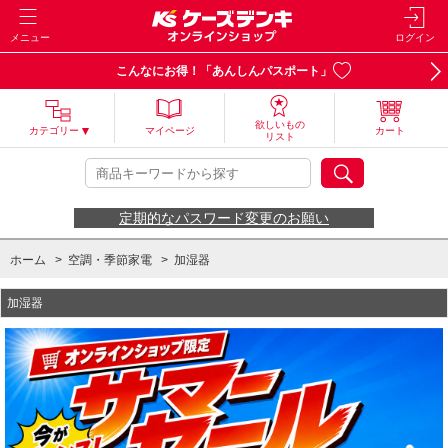
メニュー
ログイン
こんなにお得！「あんしんパスポート」
欲しいもの
カテゴリー
マイページ
カート
リスト
定期的なパスワード変更のお願い
ホーム
>
空調・季節家電
>
加湿器
加湿器