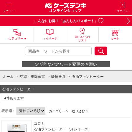
メニュー
ログイン
こんなにお得！「あんしんパスポート」
欲しいもの
カテゴリー
マイページ
カート
リスト
定期的なパスワード変更のお願い
ホーム
>
空調・季節家電
>
暖房器具
>
石油ファンヒーター
石油ファンヒーター
14件あります
表示順：
カテゴリー
絞り込む
コロナ
石油ファンヒーター STシリーズ