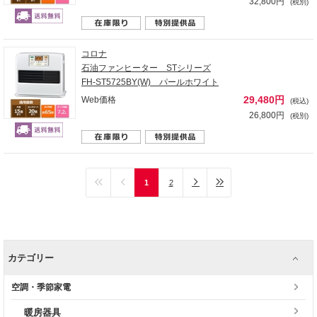
32,800円
(税別)
コロナ
石油ファンヒーター STシリーズ
FH-ST5725BY(W) パールホワイト
29,480円
Web価格
(税込)
26,800円
(税別)
1
2
カテゴリー
空調・季節家電
暖房器具