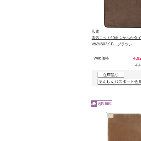
広電
電気マット60角ふかふかタ
VWM602K-B ブラウン
4,9
Web価格
4,