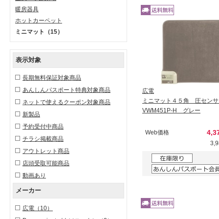
暖房器具
ホットカーペット
ミニマット
（15）
表示対象
長期無料保証対象商品
あんしんパスポート特典対象商品
広電
ミニマット４５角 圧センサ
ネットで使えるクーポン対象商品
VWM451P-H グレー
新製品
予約受付中商品
4,3
Web価格
チラシ掲載商品
3,
アウトレット商品
店頭受取可能商品
動画あり
メーカー
広電
（10）