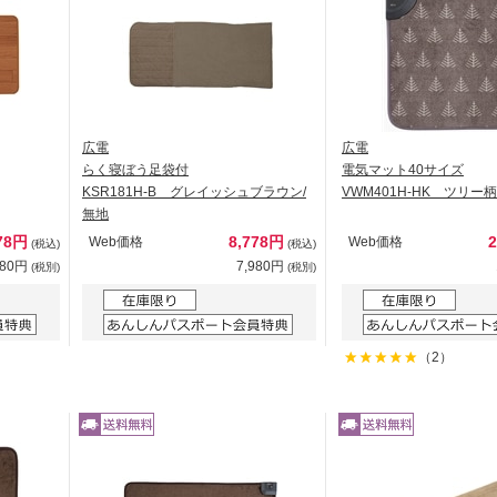
広電
広電
らく寝ぼう足袋付
電気マット40サイズ
KSR181H-B グレイッシュブラウン/
VWM401H-HK ツリー柄
無地
78円
8,778円
Web価格
Web価格
(税込)
(税込)
980円
7,980円
(税別)
(税別)
（2）