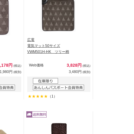
広電
電気マット50サイズ
VWM501H-HK ツリー柄
2,178円
3,828円
Web価格
(税込)
(税込)
1,980円
3,480円
(税別)
(税別)
（1）