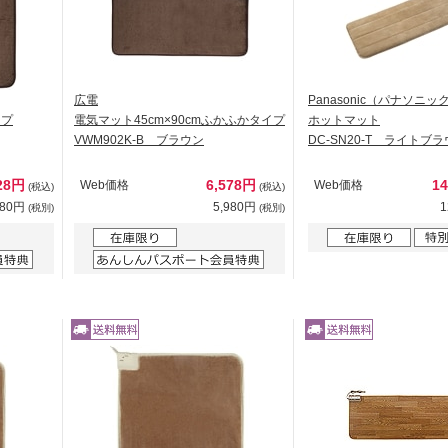
広電
Panasonic（パナソニッ
イプ
電気マット45cm×90cmふかふかタイプ
ホットマット
VWM902K-B ブラウン
DC-SN20-T ライトブ
28円
6,578円
1
Web価格
Web価格
(税込)
(税込)
480円
5,980円
1
(税別)
(税別)