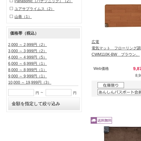
Panasonic（パナソニック）
（2）
ユアサプライムス
（2）
山善
（1）
価格帯（税込）
広電
2,000 ～ 2,999円
（2）
電気マット フローリング調
3,000 ～ 3,999円
（2）
CWM110K-BW ブラウン、
4,000 ～ 4,999円
（5）
6,000 ～ 6,999円
（1）
9,8
Web価格
8,000 ～ 8,999円
（1）
8,
9,000 ～ 9,999円
（1）
10,000 ～ 19,999円
（3）
～
円
円