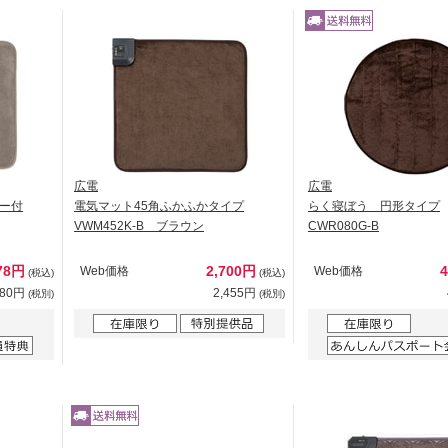
広電
広電
ー付
電気マット45角ふかふかタイプ
らく寝ぼう 円形タイプ
VWM452K-B ブラウン
CWR080G-B
78円
2,700円
Web価格
Web価格
(税込)
(税込)
980円
2,455円
(税別)
(税別)