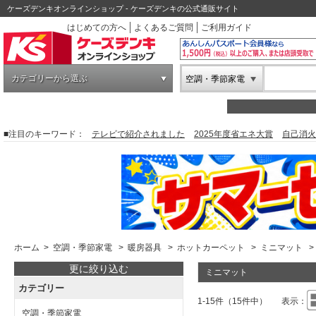
ケーズデンキオンラインショップ - ケーズデンキの公式通販サイト
はじめての方へ
よくあるご質問
ご利用ガイド
カテゴリーから選ぶ
空調・季節家電
■注目のキーワード：
テレビで紹介されました
2025年度省エネ大賞
自己消火
ホーム
>
空調・季節家電
>
暖房器具
>
ホットカーペット
>
ミニマット
>
更に絞り込む
ミニマット
カテゴリー
1-15件（15件中）
表示：
空調・季節家電