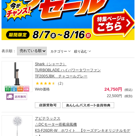
表示順：
カテゴリー
絞り込む
Shark（シャーク）
TURBOBLADE ハイパワータワーファン
TF200SJBK チャコールグレー
（2）
24,750円
Web価格
(税込)
22,500円
(税別)
アビテラックス
△DCモーター搭載扇風機
KS-F26DR-W ホワイト 【ケーズデンキオリジナルモデ