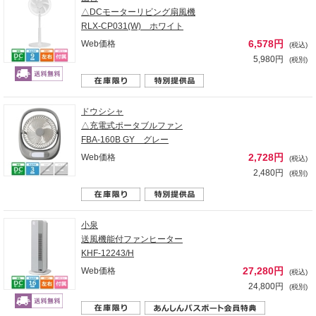
△DCモーターリビング扇風機
RLX-CP031(W) ホワイト
6,578円
Web価格
(税込)
5,980円
(税別)
ドウシシャ
△充電式ポータブルファン
FBA-160B GY グレー
2,728円
Web価格
(税込)
2,480円
(税別)
小泉
送風機能付ファンヒーター
KHF-12243/H
27,280円
Web価格
(税込)
24,800円
(税別)