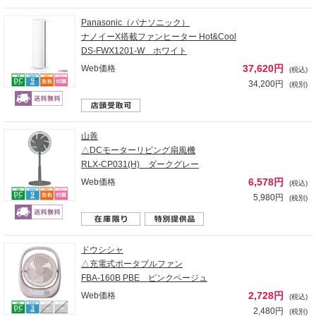
Panasonic（パナソニック）
ナノイーX搭載ファンヒーター Hot&Cool
DS-FWX1201-W ホワイト
37,620円
Web価格
(税込)
34,200円
(税別)
山善
△DCモーターリビング扇風機
RLX-CP031(H) ダークグレー
6,578円
Web価格
(税込)
5,980円
(税別)
ドウシシャ
△充電式ポータブルファン
FBA-160B PBE ピンクベージュ
2,728円
Web価格
(税込)
2,480円
(税別)