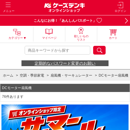
メニュー
ログイン
こんなにお得！「あんしんパスポート」
欲しいもの
カテゴリー
マイページ
カート
リスト
定期的なパスワード変更のお願い
ホーム
>
空調・季節家電
>
扇風機・サーキュレーター
>
DCモーター扇風機
DCモーター扇風機
76件あります