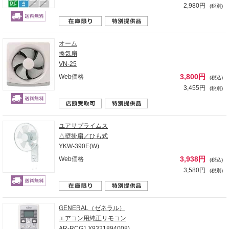
2,980円
(税別)
オーム
換気扇
VN-25
3,800円
Web価格
(税込)
3,455円
(税別)
ユアサプライムス
△壁掛扇／ひも式
YKW-390E(W)
3,938円
Web価格
(税込)
3,580円
(税別)
GENERAL（ゼネラル）
エアコン用純正リモコン
AR-RCG1J(9321894008)