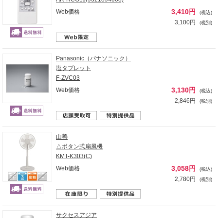
3,410円
Web価格
(税込)
3,100円
(税別)
Panasonic（パナソニック）
塩タブレット
F-ZVC03
3,130円
Web価格
(税込)
2,846円
(税別)
山善
△ボタン式扇風機
KMT-K303(C)
3,058円
Web価格
(税込)
2,780円
(税別)
サクセスアジア