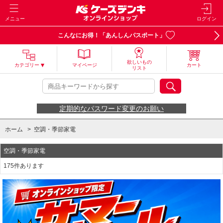
メニュー
ログイン
こんなにお得！「あんしんパスポート」
欲しいもの
カテゴリー
マイページ
カート
リスト
定期的なパスワード変更のお願い
ホーム
>
空調・季節家電
空調・季節家電
175件あります