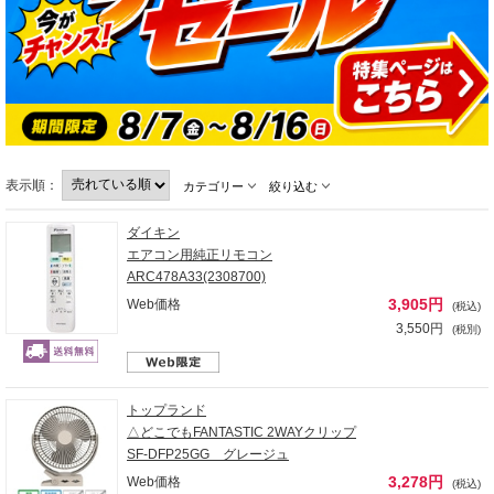
表示順：
カテゴリー
絞り込む
ダイキン
エアコン用純正リモコン
ARC478A33(2308700)
3,905円
Web価格
(税込)
3,550円
(税別)
トップランド
△どこでもFANTASTIC 2WAYクリップ
SF-DFP25GG グレージュ
3,278円
Web価格
(税込)