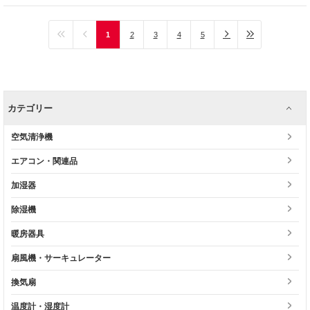
1
2
3
4
5
カテゴリー
空気清浄機
エアコン・関連品
加湿器
除湿機
暖房器具
扇風機・サーキュレーター
換気扇
温度計・湿度計