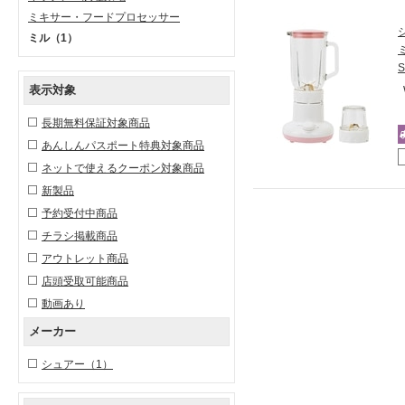
ミキサー・フードプロセッサー
ミル
（1）
S
表示対象
長期無料保証対象商品
あんしんパスポート特典対象商品
ネットで使えるクーポン対象商品
新製品
予約受付中商品
チラシ掲載商品
アウトレット商品
店頭受取可能商品
動画あり
メーカー
シュアー
（1）