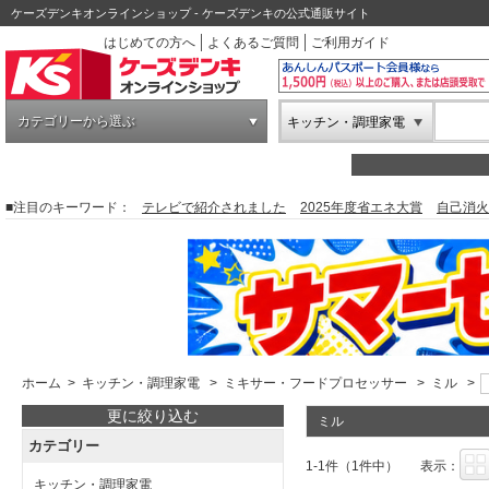
ケーズデンキオンラインショップ - ケーズデンキの公式通販サイト
はじめての方へ
よくあるご質問
ご利用ガイド
カテゴリーから選ぶ
キッチン・調理家電
■注目のキーワード：
テレビで紹介されました
2025年度省エネ大賞
自己消火
ホーム
>
キッチン・調理家電
>
ミキサー・フードプロセッサー
>
ミル
>
更に絞り込む
ミル
カテゴリー
1-1件（1件中）
表示：
キッチン・調理家電