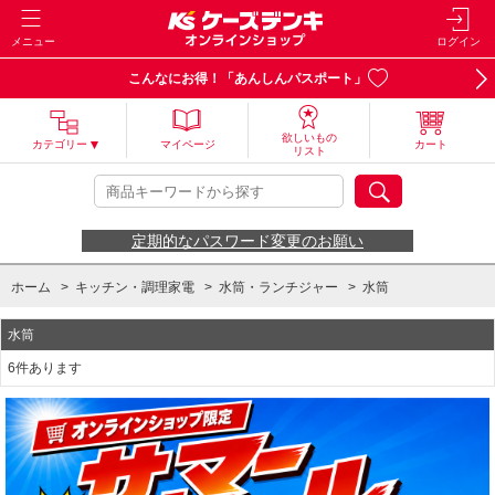
メニュー
ログイン
こんなにお得！「あんしんパスポート」
欲しいもの
カテゴリー
マイページ
カート
リスト
定期的なパスワード変更のお願い
ホーム
>
キッチン・調理家電
>
水筒・ランチジャー
>
水筒
水筒
6件あります