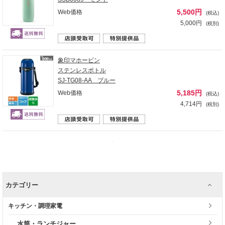
5,500円
Web価格
(税込)
5,000円
(税別)
象印マホービン
ステンレスボトル
SJ-TG08-AA ブルー
5,185円
Web価格
(税込)
4,714円
(税別)
カテゴリー
キッチン・調理家電
水筒・ランチジャー