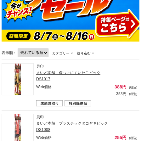
表示順：
カテゴリー
絞り込む
貝印
まいど本舗 傷つけにくいたこピック
DS1017
388円
Web価格
(税込)
353円
(税別)
貝印
まいど本舗 プラスチックタコヤキピック
DS1008
255円
Web価格
(税込)