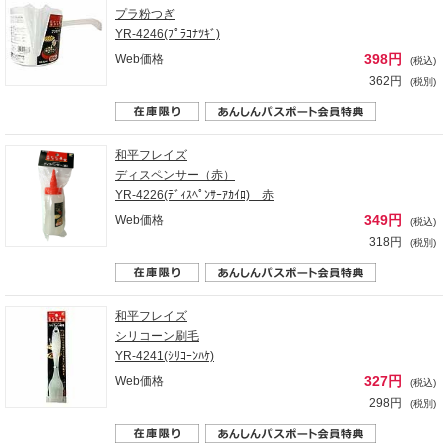
プラ粉つぎ
YR-4246(ﾌﾟﾗｺﾅﾂｷﾞ)
398円
Web価格
(税込)
362円
(税別)
和平フレイズ
ディスペンサー（赤）
YR-4226(ﾃﾞｨｽﾍﾟﾝｻｰｱｶｲﾛ) 赤
349円
Web価格
(税込)
318円
(税別)
和平フレイズ
シリコーン刷毛
YR-4241(ｼﾘｺｰﾝﾊｹ)
327円
Web価格
(税込)
298円
(税別)