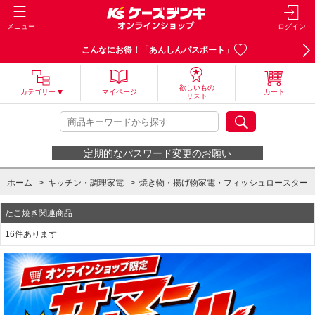
メニュー
ログイン
こんなにお得！「あんしんパスポート」
欲しいもの
カテゴリー
マイページ
カート
リスト
定期的なパスワード変更のお願い
ホーム
>
キッチン・調理家電
>
焼き物・揚げ物家電・フィッシュロースター
たこ焼き関連商品
16件あります