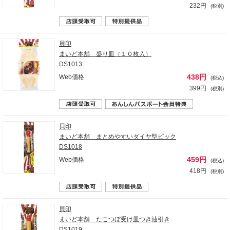
232円
(税別)
貝印
まいど本舗 盛り皿（１０枚入）
DS1013
438円
Web価格
(税込)
399円
(税別)
貝印
まいど本舗 まとめやすいダイヤ型ピック
DS1018
459円
Web価格
(税込)
418円
(税別)
貝印
まいど本舗 たこつぼ受け皿つき油引き
DS1019