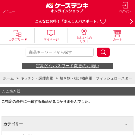
メニュー
ログイン
こんなにお得！「あんしんパスポート」
欲しいもの
カテゴリー
マイページ
カート
リスト
定期的なパスワード変更のお願い
ホーム
>
キッチン・調理家電
>
焼き物・揚げ物家電・フィッシュロースター
たこ焼き器
ご指定の条件に一致する商品が見つかりませんでした。
カテゴリー