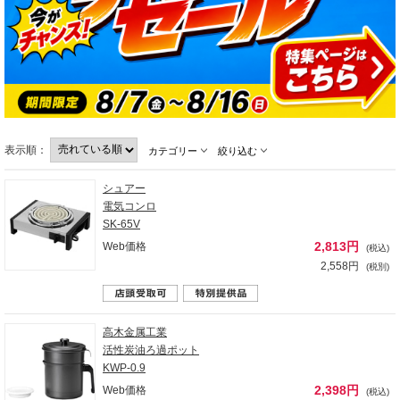
表示順：
カテゴリー
絞り込む
シュアー
電気コンロ
SK-65V
2,813円
Web価格
(税込)
2,558円
(税別)
高木金属工業
活性炭油ろ過ポット
KWP-0.9
2,398円
Web価格
(税込)