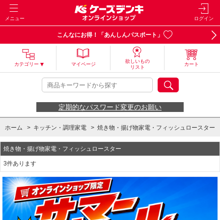
メニュー
ログイン
こんなにお得！「あんしんパスポート」
欲しいもの
カテゴリー
マイページ
カート
リスト
定期的なパスワード変更のお願い
ホーム
>
キッチン・調理家電
>
焼き物・揚げ物家電・フィッシュロースター
焼き物・揚げ物家電・フィッシュロースター
3件あります