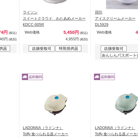
ライソン
貝印
スイートクラウド わたあめメーカー
アイスクリームメーカー
KDCC-005R
DL5929
74円
5,450円
Web価格
Web価格
(税込)
(税込)
340円
4,955円
(税別)
(税別)
LADONNA（ラドンナ）
LADONNA（ラドンナ）
Toffy 食べられる器メーカー
Toffy 食べられる器メーカ