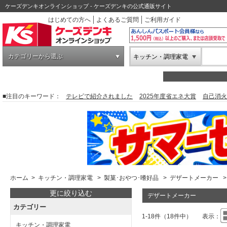
ケーズデンキオンラインショップ - ケーズデンキの公式通販サイト
はじめての方へ
よくあるご質問
ご利用ガイド
カテゴリーから選ぶ
キッチン・調理家電
■注目のキーワード：
テレビで紹介されました
2025年度省エネ大賞
自己消火
ホーム
>
キッチン・調理家電
>
製菓･おやつ･嗜好品
>
デザートメーカー
>
更に絞り込む
デザートメーカー
カテゴリー
1-18件（18件中）
表示：
キッチン・調理家電