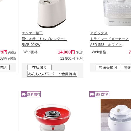
エムケー精工
アピックス
餅つき機（もちブレンダー）
ドライフードメーカー２
RMB-02KW
AFD-553 ホワイト
79円
14,080円
Web価格
Web価格
(税込)
(税込)
163円
12,800円
(税別)
(税別)