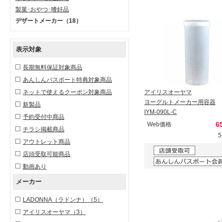
製菓･おやつ･嗜好品
デザートメーカー
（18）
表示対象
長期無料保証対象商品
あんしんパスポート特典対象商品
ネットで使えるクーポン対象商品
アイリスオーヤマ
ヨーグルトメーカー用容器
新製品
IYM-090L-C
予約受付中商品
6
Web価格
チラシ掲載商品
アウトレット商品
店頭受取可能商品
動画あり
メーカー
LADONNA（ラドンナ）
（5）
アイリスオーヤマ
（3）