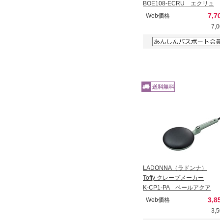
BOE108-ECRU エクリュ
7,7
Web価格
7,
LADONNA（ラドンナ）
Toffy クレープメーカー
K-CP1-PA ペールアクア
3,8
Web価格
3,