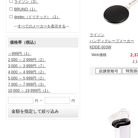
ライソン
（3）
BRUNO
（1）
dretec（ドリテック）
（1）
---
すべてのメーカーを表示する
---
ライソン
ハンディクレープメーカー
価格帯（税込）
KDDE-003W
～999円
（1）
2,3
Web価格
2,000 ～ 2,999円
（2）
2,
3,000 ～ 3,999円
（7）
4,000 ～ 4,999円
（2）
5,000 ～ 5,999円
（2）
7,000 ～ 7,999円
（3）
10,000 ～ 19,999円
（1）
～
円
円