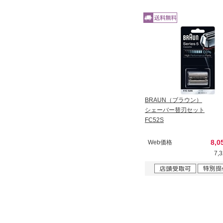
BRAUN（ブラウン）
シェーバー替刃セット
FC52S
8,0
Web価格
7,