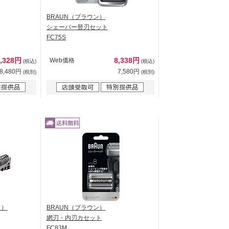
BRAUN（ブラウン）
シェーバー替刃セット
FC75S
9,328円
8,338円
Web価格
(税込)
(税込)
8,480円
7,580円
(税別)
(税別)
ク）
BRAUN（ブラウン）
網刃・内刃カセット
FC83M