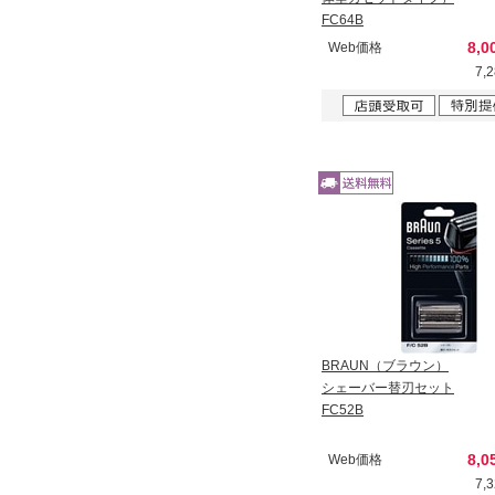
FC64B
8,0
Web価格
7,
BRAUN（ブラウン）
シェーバー替刃セット
FC52B
8,0
Web価格
7,