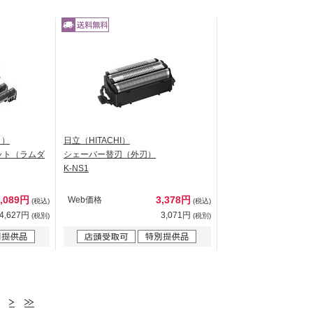
ク）
日立（HITACHI）
ット（ラムダ
シェーバー替刃（外刃）
K-NS1
5,089円
3,378円
Web価格
(税込)
(税込)
4,627円
3,071円
(税別)
(税別)