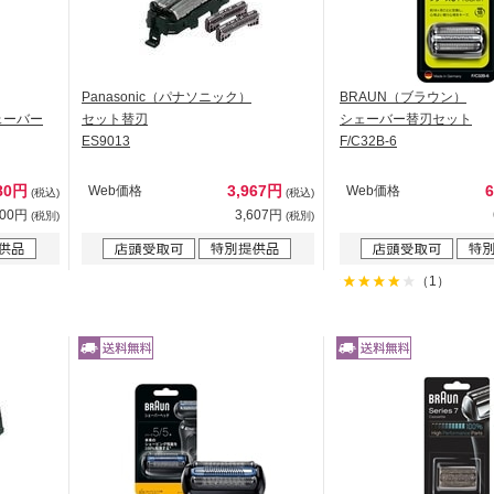
Panasonic（パナソニック）
BRAUN（ブラウン）
ェーバー
セット替刃
シェーバー替刃セット
ES9013
F/C32B-6
980円
3,967円
Web価格
Web価格
(税込)
(税込)
800円
3,607円
(税別)
(税別)
（1）