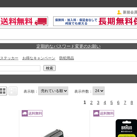
新規会
定期的なパスワード変更のお願い
ステッカー
お得なキャンペーン
防犯用品
表示順：
表示件数：
1
2
3
4
5
6
7
8