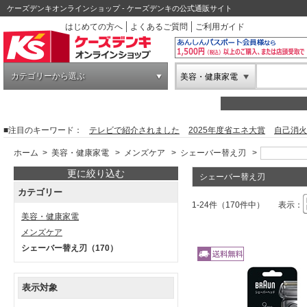
ケーズデンキオンラインショップ - ケーズデンキの公式通販サイト
はじめての方へ
よくあるご質問
ご利用ガイド
カテゴリーから選ぶ
美容・健康家電
■注目のキーワード：
テレビで紹介されました
2025年度省エネ大賞
自己消火
ホーム
>
美容・健康家電
>
メンズケア
>
シェーバー替え刃
>
更に絞り込む
シェーバー替え刃
カテゴリー
1-24件（170件中）
表示：
美容・健康家電
メンズケア
シェーバー替え刃
（170）
表示対象