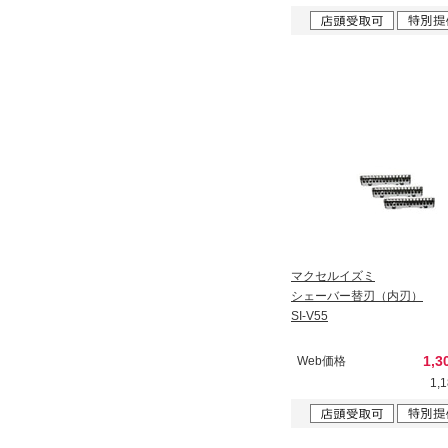
マクセルイズミ
シェーバー替刃（内刃）
SI-V55
1,3
Web価格
1,