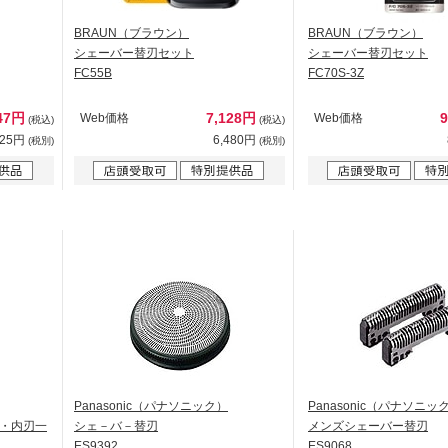
BRAUN（ブラウン）
BRAUN（ブラウン）
シェーバー替刃セット
シェーバー替刃セット
FC55B
FC70S-3Z
47円
7,128円
Web価格
Web価格
(税込)
(税込)
225円
6,480円
(税別)
(税別)
Panasonic（パナソニック）
Panasonic（パナソニッ
・内刃一
シェ－バ－替刃
メンズシェーバー替刃
ES9392
ES9068