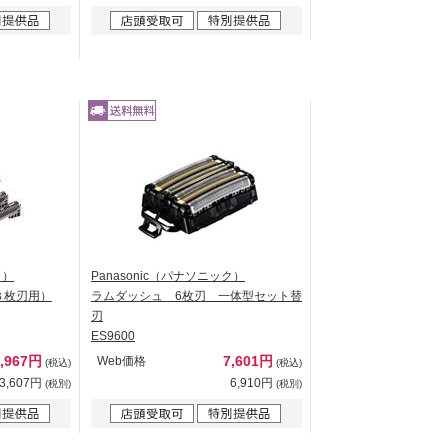
ク）
Panasonic（パナソニック）
３枚刃用）
ラムダッシュ 6枚刃 一体型セット替
刃
ES9600
3,967円
7,601円
Web価格
(税込)
(税込)
3,607円
6,910円
(税別)
(税別)