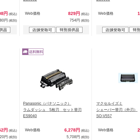
08円
829円
Web価格
Web価格
(税込)
(税込)
280円
754円
(税別)
(税別)
Panasonic（パナソニック）
マクセルイズミ
ラムダッシュ 5枚刃 セット替刃
シェーバー替刃（外刃）
ES9040
SO-V557
52円
6,278円
Web価格
Web価格
(税込)
(税込)
320円
5,708円
(税別)
(税別)