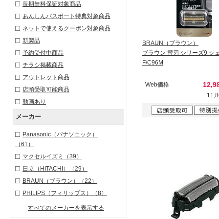
長期無料保証対象商品
あんしんパスポート特典対象商品
ネットで使えるクーポン対象商品
新製品
BRAUN（ブラウン）
予約受付中商品
ブラウン 替刃 シリーズ9 シ
F/C96M
チラシ掲載商品
アウトレット商品
12,
Web価格
店頭受取可能商品
11,
動画あり
メーカー
Panasonic（パナソニック）
（61）
マクセルイズミ
（39）
日立（HITACHI）
（29）
BRAUN（ブラウン）
（22）
PHILIPS（フィリップス）
（8）
---
すべてのメーカーを表示する
---