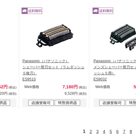
Panasonic（パナソニック）
Panasonic（パナソニッ
シェーバー替刃セット（ラムダッシュ
メンズシェーバー替刃セ
５枚刃）
ッシュ５用）
ES9510
ES9032
52円
7,180円
Web価格
Web価格
(税込)
(税込)
320円
6,528円
(税別)
(税別)
1
2
3
4
5
6
7
8