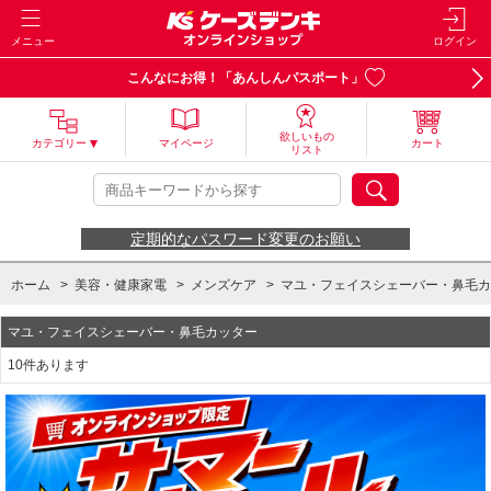
メニュー
ログイン
こんなにお得！「あんしんパスポート」
欲しいもの
カテゴリー
マイページ
カート
リスト
定期的なパスワード変更のお願い
ホーム
>
美容・健康家電
>
メンズケア
>
マユ・フェイスシェーバー・鼻毛カ
マユ・フェイスシェーバー・鼻毛カッター
10件あります