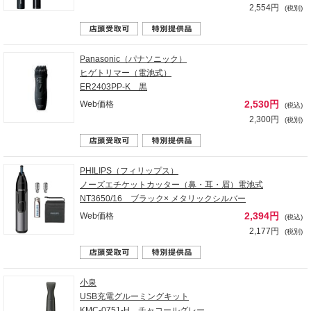
2,554円
(税別)
Panasonic（パナソニック）
ヒゲトリマー（電池式）
ER2403PP-K 黒
2,530円
Web価格
(税込)
2,300円
(税別)
PHILIPS（フィリップス）
ノーズエチケットカッター（鼻・耳・眉）電池式
NT3650/16 ブラック× メタリックシルバー
2,394円
Web価格
(税込)
2,177円
(税別)
小泉
USB充電グルーミングキット
KMC-0751-H チャコールグレー