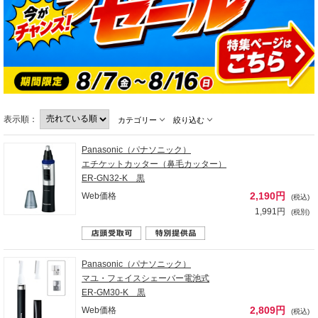
表示順：
カテゴリー
絞り込む
Panasonic（パナソニック）
エチケットカッター（鼻毛カッター）
ER-GN32-K 黒
2,190円
Web価格
(税込)
1,991円
(税別)
Panasonic（パナソニック）
マユ・フェイスシェーバー電池式
ER-GM30-K 黒
2,809円
Web価格
(税込)