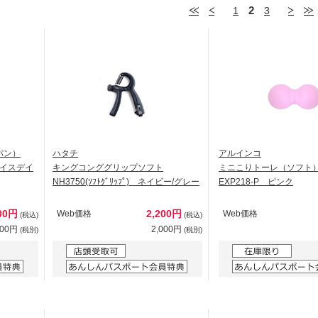
2
1
3
ャパン）
ハタチ
アルインコ
イスデイ
キングコンググリップソフト
ミニこりトーレ（ソフト
NH3750(ｿﾌﾄｸﾞﾘｯﾌﾟ) ネイビー/グレー
EXP218-P ピンク
00円
2,200円
Web価格
Web価格
(税込)
(税込)
000円
2,000円
(税別)
(税別)