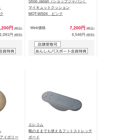
Shop Japan（ショップジャパン）
ト
マイキュットクッション
ンク
MQT-WS04 ピンク
1,200円
7,200円
Web価格
(税込)
(税込)
1,091円
6,546円
(税別)
(税別)
エレコム
ル
靴のままでも使えるフットストレッチ
ズ／アイボリー
ボード