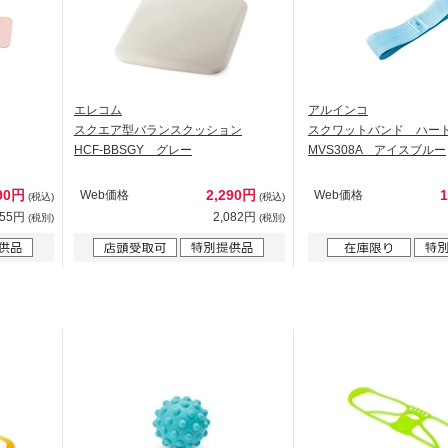
エレコム
アルインコ
スクエア型バランスクッション
スクワットバンド ハー
HCF-BBSGY グレー
MVS308A アイスブルー
90円
2,290円
Web価格
Web価格
(税込)
(税込)
355円
2,082円
(税別)
(税別)