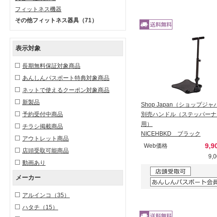
フィットネス機器
その他フィットネス器具
（71）
表示対象
長期無料保証対象商品
あんしんパスポート特典対象商品
ネットで使えるクーポン対象商品
新製品
Shop Japan（ショップジ
予約受付中商品
別売ハンドル（ステッパーナ
用）
チラシ掲載商品
NICEHBKD ブラック
アウトレット商品
9,9
Web価格
店頭受取可能商品
9,
動画あり
メーカー
アルインコ
（35）
ハタチ
（15）