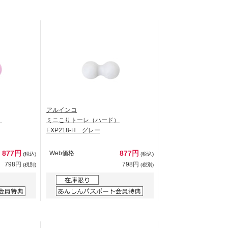
アルインコ
）
ミニこりトーレ（ハード）
EXP218-H グレー
877円
877円
Web価格
(税込)
(税込)
798円
798円
(税別)
(税別)