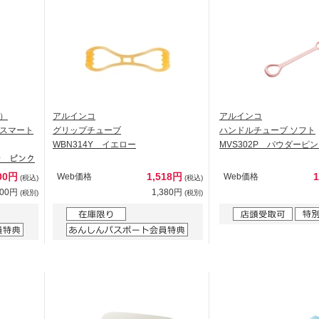
ア）
アルインコ
アルインコ
スマート
グリップチューブ
ハンドルチューブ ソフト
WBN314Y イエロー
MVS302P パウダーピ
ｰﾄﾖｳ ピンク
00円
1,518円
Web価格
Web価格
(税込)
(税込)
000円
1,380円
(税別)
(税別)