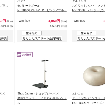
ハタチ
アルインコ
プラス
セパレートポール
スクワットバンド ソフ
NH3810(ｾﾊﾟﾚｰﾄﾎﾟｰﾙ) ピンク／ブルー
MVS308P パウダーピ
60円
4,950円
Web価格
Web価格
(税込)
(税込)
600円
4,500円
(税別)
(税別)
ャパン）
Shop Japan（ショップジャパン）
エレコム
健康ステッパー ナイスデイ 専用ハンド
ドーナツ型バランスボー
ル
HCF-BBDLIV Lサイ