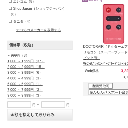
エレコム
（8）
Shop Japan（ショップジャパン）
（6）
タニタ
（4）
---
すべてのメーカーを表示する
---
価格帯（税込）
DOCTORAIR（ドクターエ
リモコン（スーパーブレード
～999円
（3）
ピンク用）
1,000 ～ 1,999円
（37）
ﾘﾓｺﾝ(ﾋﾟﾝｸ)ｽｰﾊﾟｰﾌﾞﾚｰﾄﾞｽﾏ
2,000 ～ 2,999円
（15）
3,3
Web価格
3,000 ～ 3,999円
（6）
3,
4,000 ～ 4,999円
（3）
5,000 ～ 5,999円
（1）
7,000 ～ 7,999円
（3）
9,000 ～ 9,999円
（3）
～
円
円