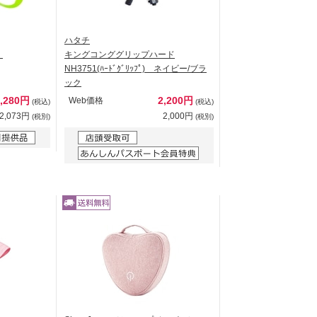
ハタチ
）
キングコンググリップハード
NH3751(ﾊｰﾄﾞｸﾞﾘｯﾌﾟ) ネイビー/ブラ
ック
2,280円
2,200円
Web価格
(税込)
(税込)
2,073円
2,000円
(税別)
(税別)