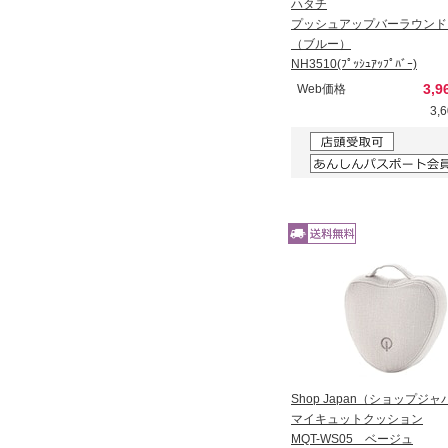
ハタチ
プッシュアップバーラウンド
（ブルー）
NH3510(ﾌﾟｯｼｭｱｯﾌﾟﾊﾞｰ)
3,9
Web価格
3,
Shop Japan（ショップジ
マイキュットクッション
MQT-WS05 ベージュ