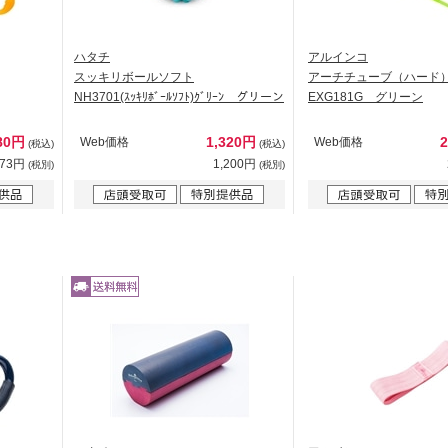
ハタチ
アルインコ
スッキリボールソフト
アーチチューブ（ハード
NH3701(ｽｯｷﾘﾎﾞｰﾙｿﾌﾄ)ｸﾞﾘｰﾝ グリーン
EXG181G グリーン
80円
1,320円
Web価格
Web価格
(税込)
(税込)
073円
1,200円
(税別)
(税別)