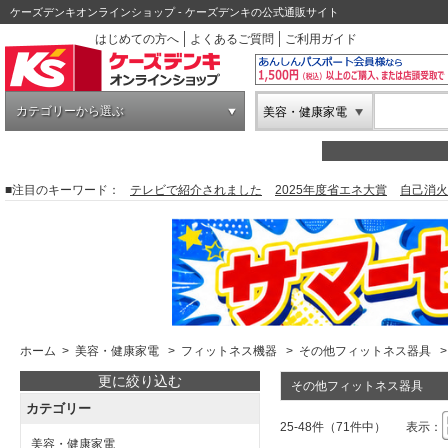
ケーズデンキオンラインショップ - ケーズデンキの公式通販サイト
はじめての方へ
よくあるご質問
ご利用ガイド
カテゴリーから選ぶ
美容・健康家電
■注目のキーワード：
テレビで紹介されました
2025年度省エネ大賞
自己消火
ホーム
>
美容・健康家電
>
フィットネス機器
>
その他フィットネス器具
>
更に絞り込む
その他フィットネス器具
カテゴリー
25-48件（71件中）
表示：
美容・健康家電