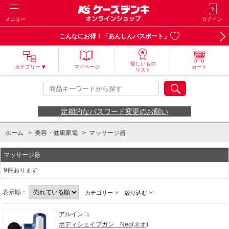
メニュー
ログイン
こんなにお得！「あんしんパスポート」
欲しいもの
カテゴリー
マイページ
カート
リスト
定期的なパスワード変更のお願い
ホーム
>
美容・健康家電
>
マッサージ器
マッサージ器
9件あります
表示順：
カテゴリー
絞り込む
アルインコ
ボディシェイプガン Neo(ネオ)