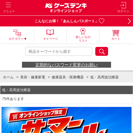
メニュー
ログイン
こんなにお得！「あんしんパスポート」
欲しいもの
カテゴリー
マイページ
カート
リスト
定期的なパスワード変更のお願い
ホーム
>
美容・健康家電
>
健康器具・医療機器
>
低・高周波治療器
低・高周波治療器
75件あります