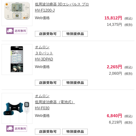
低周波治療器 3Dエレパルス プロ
HV-F1200-J
15,812円
Web価格
(税込)
14,375円
(税別)
オムロン
３Ｄパット
HV-3DPAD
2,265円
Web価格
(税込)
2,060円
(税別)
オムロン
低周波治療器（電池式）
HV-F030
6,840円
Web価格
(税込)
6,219円
(税別)