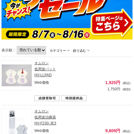
表示順：
カテゴリー
絞り込む
オムロン
低周波パット
HV-LLPAD
1,925円
Web価格
(税込)
1,750円
(税別)
オムロン
低周波治療器
HV-F230-JE3
9,809円
Web価格
(税込)